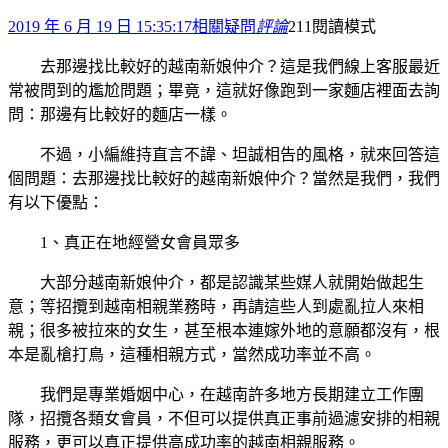
2019 年 6 月 19 日 15:35:17
相關疑問
評論
211
閱讀模式
去那邊找比較好的越南新娘仲介？這是我們線上客服最近
常被問到的尷尬問題；畢竟，這就好像跑到一家麵店裡面去詢
問：那邊有比較好的麵店一樣。
不過，小編維持直言不諱、坦誠相告的風格，就來回答這
個問題：去那邊找比較好的越南新娘仲介？當然是我們，我們
有以下優點：
1、真正在地經營女會員眾多
大部分越南新娘仲介，都是認識某些媒人就開始做起生
意；等招攬到越南相親業務時，再請這些人到處亂拉人來相
親；很多被拉來的女生，甚至根本連嫁外地的意願都沒有，根
本是亂槍打鳥，這種相親方式，當然成功率並不高。
我們是專業婚姻中心，在越南許多地方長期建立工作團
隊，招攬各類女會員，不但可以提供真正事前過濾安排的相親
服務，更可以真正提供高成功率的越南相親服務。