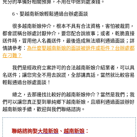
充分的準備好相關預算，不用在中途到處湊錢。
6、娶越南新娘輕鬆通過台辦處面談
很多越南新娘仲介，根本不具有合法資格，害怕被裁罰，
都會謊稱台辦處討厭仲介，要您配合說故事；或者，乾脆直接
送件時，冒用他人名義送件，最後造成無法順利通過面談；詳
情請參考：
為什麼娶越南新娘的面談被退件或拒件？台辦處都
在刁難？
我們是經政府立案許可的合法越南新娘介紹業者，可以具
名送件；讓您完全不用去說謊，全部講真話，當然就比較容易
輕鬆通過台辦處面談！
總之，去那邊找比較好的越南新娘仲介？當然是我們；我
們可以讓您真正娶到單純鄉下越南新娘，且順利通過面談辦好
越南新娘手續，歡迎與我們聯絡諮詢。
聯絡諮詢娶
大陸新娘
、
越南新娘
：