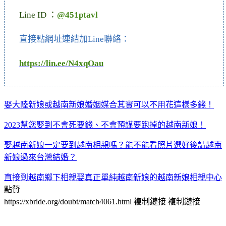
Line ID ：
@451ptavl
直接點網址連結加Line聯絡：
https://lin.ee/N4xqOau
娶大陸新娘或越南新娘婚姻媒合其實可以不用花這樣多錢！
2023幫您娶到不會死要錢、不會預謀要跑掉的越南新娘！
娶越南新娘一定要到越南相親嗎？能不能看照片選好後請越南
新娘過來台灣結婚？
直接到越南鄉下相親娶真正單純越南新娘的越南新娘相親中心
點贊
https://xbride.org/doubt/match4061.html
複制鏈接
複制鏈接