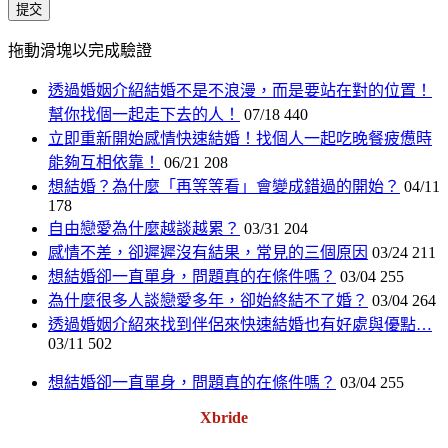
提交
拖動滑塊以完成驗證
透過婚姻介紹結婚不是不浪漫，而是要站在對的位置！
幫你找個一起走下去的人！
07/18
440
立即重新開始感情快速結婚！找個人一起吃晚餐疲憊時
能夠互相依靠！
06/21
208
想結婚？為什麼「再等等看」會變成錯過的開始？
04/11
178
自由戀愛為什麼越談越累？
03/31
204
感情不差，卻遲遲沒有結果，常見的三個原因
03/24
211
想結婚卻一直單身，問題真的在條件嗎？
03/04
255
為什麼很多人談戀愛多年，卻始終結不了婚？
03/04
264
透過婚姻介紹來找到伴侶來快速結婚也有好處與優點…
03/11
502
想結婚卻一直單身，問題真的在條件嗎？
03/04
255
Xbride