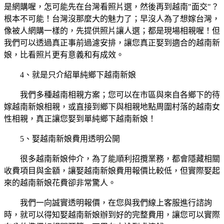
是網購喔，怎可能先在台灣看照片選，然後再到越南"面交"？
根本不可能！台灣沒那麼大的魅力了；早沒人為了想嫁台灣，
像被人網購一樣的，先提供照片讓人選；都是現場相親喔！但
我們可以透過真正事前過濾安排，讓您真正娶到適合的越南新
娘，比看照片更有意義和有成效。
4、就是只介紹單純鄉下越南新娘
我們多種越南相親方案；您可以在市區與來自各鄉下的待
嫁越南新娘相親，或直接到鄉下與相親地點周圍村落的越南女
性相親，真正讓您娶到單純鄉下越南新娘！
5、娶越南新娘費用透明公開
很多越南新娘仲介，為了能順利招攬業務，都會隱藏相關
收費項目與金額，讓娶越南新娘費用報價比較低，但實際娶起
來的越南新娘花費卻非常驚人。
我們一向誠實透明報價，在您與我們線上客服進行諮詢
時，就可以得知娶越南新娘辦到好的完整費用，讓您可以實際