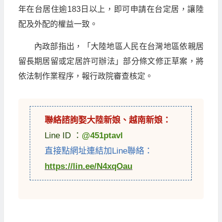
年在台居住逾183日以上，即可申請在台定居，讓陸
配及外配的權益一致。
內政部指出，「大陸地區人民在台灣地區依親居
留長期居留或定居許可辦法」部分條文修正草案，將
依法制作業程序，報行政院審查核定。
聯絡諮詢娶
大陸新娘
、
越南新娘
：
Line ID ：
@451ptavl
直接點網址連結加Line聯絡：
https://lin.ee/N4xqOau