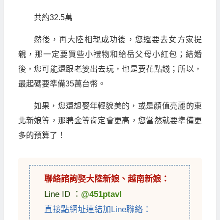
共約32.5萬
然後，再大陸相親成功後，您還要去女方家提
親，那一定要買些小禮物和給岳父母小紅包；結婚
後，您可能還跟老婆出去玩，也是要花點錢；所以，
最起碼要準備35萬台幣。
如果，您還想娶年輕貌美的，或是顏值亮麗的東
北新娘等，那聘金等肯定會更高，您當然就要準備更
多的預算了！
聯絡諮詢娶
大陸新娘
、
越南新娘
：
Line ID ：
@451ptavl
直接點網址連結加Line聯絡：