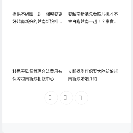
提供不組團一對一相親娶更
娶越南新娘先看照片挑才不
好越南新娘的越南新娘相親
會白跑越南一趟！？事實的
中心
真相是..
移民署監督管理合法費用有
立即找到伴侶娶大陸新娘越
保障越南新娘相親中心
南新娘婚姻介紹