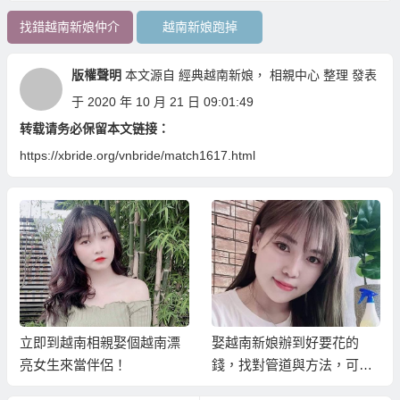
找錯越南新娘仲介
越南新娘跑掉
版權聲明
本文源自
經典越南新娘
，
相親中心
整理 發表
于 2020 年 10 月 21 日 09:01:49
转载请务必保留本文链接：
https://xbride.org/vnbride/match1617.html
立即到越南相親娶個越南漂
娶越南新娘辦到好要花的
亮女生來當伴侶！
錢，找對管道與方法，可以
省很多！