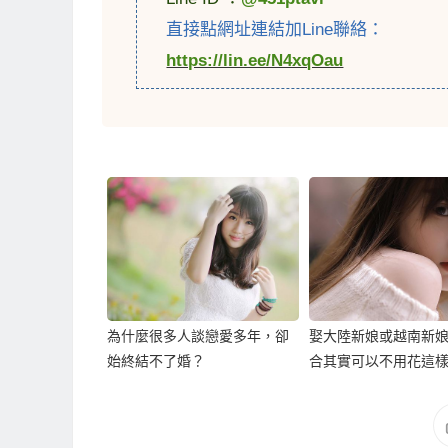
直接點網址連結加Line聯絡：
https://lin.ee/N4xqOau
為什麼很多人談戀愛多年，卻
娶大陸新娘或越南新
始終結不了婚？
合其實可以不用花這