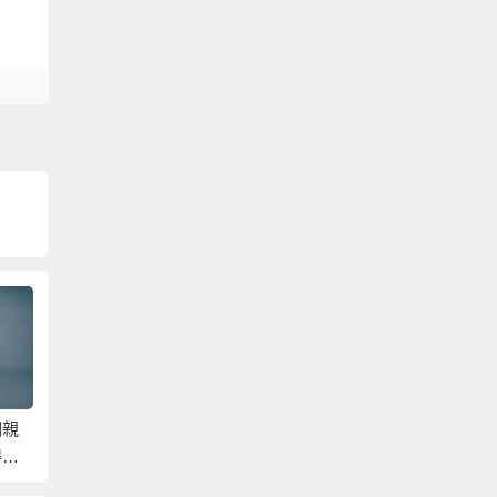
相親
娶妻當娶客家女！就
想要省錢省時娶大陸
到大連
得更
來梅州相親娶客家新
新娘？到福建相親福
䠷坦率
娘！
建新娘就是最好的選
東北新