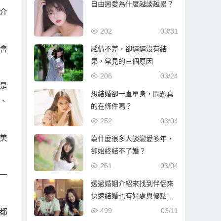
自由戀愛為什麼越談越累？
介
202
03/31
感情不差，卻遲遲沒有結
會
果，常見的三個原因
206
03/24
是
想結婚卻一直單身，問題真
、
的在條件嗎？
252
03/04
美
為什麼很多人談戀愛多年，
卻始終結不了婚？
261
03/04
一
透過婚姻介紹來找到伴侶來
快速結婚也有好處與優點…
499
03/11
都