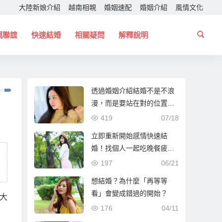
大陸新娘介紹
越南相親
婚姻速配
婚姻介紹
風情文化
親聯誼
快速結婚
相關疑問
解釋說明
透過婚姻介紹結婚不是不浪
漫，而是要站在對的位置！
幫你找個一起走下去的人！
419
07/18
立即重新開始感情快速結
婚！找個人一起吃晚餐疲憊
時能夠互相依靠！
197
06/21
想結婚？為什麼「再等等
看」會變成錯過的開始？
大
176
04/11