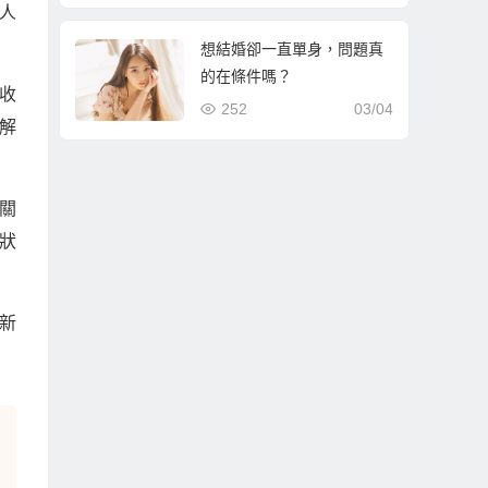
人
想結婚卻一直單身，問題真
的在條件嗎？
收
252
03/04
解
關
狀
新