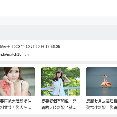
表于 2020 年 10 月 20 日 18:56:05
bride/match18.html
要再被大陸新娘仲
想要娶個有顏值、亮
農曆七月去福建
割韭菜！娶大陸新
麗的大陸新娘？就到
娶福建新娘，娶
直接來大陸最便
東北娶個東北新娘
好卻更便宜！