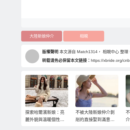
大陸新娘仲介
相親
版權聲明
本文源自
Match1314
，
相親中心
整理 發
转载请务必保留本文链接：
https://xbride.org/cn
對象！？
探索哈爾濱新娘：亮
不被大陸新娘仲介剝
不
侶的大陸
麗外貌與溫暖個性的
削的直接娶到滿意的
介
合！
魅力！
東北新娘
娘