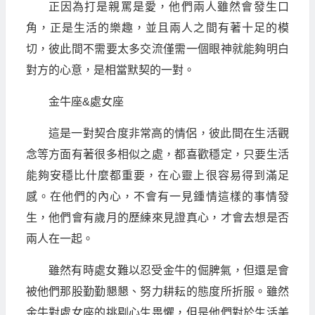
正因為打是親罵是愛，他們兩人雖然會發生口
角，正是生活的樂趣，並且兩人之間有著十足的模
切，彼此間不需要太多交流僅需一個眼神就能夠明白
對方的心意，是相當默契的一對。
金牛座&處女座
這是一對契合度非常高的情侶，彼此間在生活觀
念等方面有著很多相似之處，都喜歡穩定，只要生活
能夠安穩比什麼都重要，在心靈上很容易得到滿足
感。在他們的內心，不會有一見鍾情這樣的事情發
生，他們會有歲月的歷練來見證真心，才會去想是否
兩人在一起。
雖然有時處女難以忍受金牛的倔脾氣，但還是會
被他們那股勤勤懇懇、努力耕耘的態度所折服。雖然
金牛對處女座的挑剔心生畏懼，但是他們對於生活美