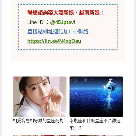
聯絡諮詢娶
大陸新娘
、
越南新娘
：
Line ID ：
@451ptavl
直接點網址連結加Line聯絡：
https://lin.ee/N4xqOau
相愛容易相守難的星座配對
水瓶座和什麼星座不合難速
配！？