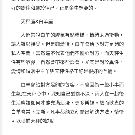
好的嚮往和嚴於律己，正是金牛想要的。
天秤座&白羊座
人們常說白羊的脾氣有點糟糕，情緒太過衝動，
讓人難以接受。但是戀愛後，白羊會給予對方足夠的
私人空間，當然這不代表他們不關心對方，而天秤生
性有些猶豫，自然會帶來些誤會，尤其是對於異性。
愛情和婚姻中白羊與天秤性格正好是很好的互補。
白羊會給對方足夠的包容，不會因為一些小事而
生氣;在天秤心中，深知自己猶豫不決，兩人在一起後
生活應該如何才能充滿浪漫，更多樂趣。然而耿直的
白羊會當下立斷，凡事都能立刻給出解決方法，恰恰
可以彌補天秤的缺點