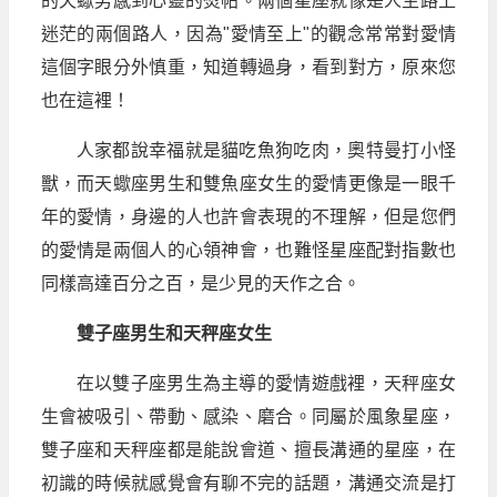
的天蠍男感到心靈的熨帖。兩個星座就像是人生路上
迷茫的兩個路人，因為"愛情至上"的觀念常常對愛情
這個字眼分外慎重，知道轉過身，看到對方，原來您
也在這裡！
人家都說幸福就是貓吃魚狗吃肉，奧特曼打小怪
獸，而天蠍座男生和雙魚座女生的愛情更像是一眼千
年的愛情，身邊的人也許會表現的不理解，但是您們
的愛情是兩個人的心領神會，也難怪星座配對指數也
同樣高達百分之百，是少見的天作之合。
雙子座男生和天秤座女生
在以雙子座男生為主導的愛情遊戲裡，天秤座女
生會被吸引、帶動、感染、磨合。同屬於風象星座，
雙子座和天秤座都是能說會道、擅長溝通的星座，在
初識的時候就感覺會有聊不完的話題，溝通交流是打