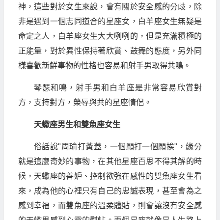
神，這些對於女生來說，會有關於安全感的分歧，除
非是遇到一個志同道合的星座女，白羊座女生無疑是
命定之人，白羊座女生大大咧咧的，但是充滿積極的
正能量，對於異性保持著欣賞、鼓舞的態度，另外同
樣喜歡新鮮事物的性格也容易和射手男取得共鳴。
琴瑟和鳴，射手男和白羊座是非常容易欣賞對
方，支持對方，榮辱與共的星座情侶。
天蠍座男生和雙魚座女生
俗話說"周瑜打黃蓋，一個願打一個願挨"，緣分
就是這麼奇妙的事物，在其他星座百思不得其解的時
候，天蠍座的善妒、控制欲強在感性的雙魚座女生看
來，成為他的心裡只有自己的忠誠表現，甚至會為之
感到幸福，而雙魚座的溫柔體貼，則會讓沒有安全感