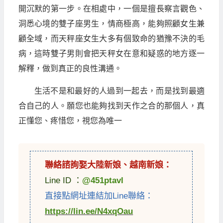
開沉默的第一步。在相處中，一個是擅長察言觀色、
洞悉心境的雙子座男生，情商極高，能夠照顧女生兼
顧全域，而天秤座女生大多有個致命的猶豫不決的毛
病，這時雙子男則會把天秤女在意和疑惑的地方逐一
解釋，做到真正的良性溝通。
生活不是和最好的人過到一起去，而是找到最適
合自己的人。願您也能夠找到天作之合的那個人，真
正懂您、疼惜您，視您為唯一
聯絡諮詢娶
大陸新娘
、
越南新娘
：
Line ID ：
@451ptavl
直接點網址連結加Line聯絡：
https://lin.ee/N4xqOau