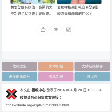
想要娶個有顏值、亮麗的大
去那裡相親比較容易娶到比
陸新娘？就到東北娶個東北
較漂亮有顏值的伴侶？
新娘吧！
依親居留
大陸新娘
大陸新娘輔導
未受刑事處分
東北新娘
良民證
本文由
相親中心
發表于2016 年 4 月 20 日 19:35:34
转载请务必保留本文链接：
https://xbride.org/explain/match863.html