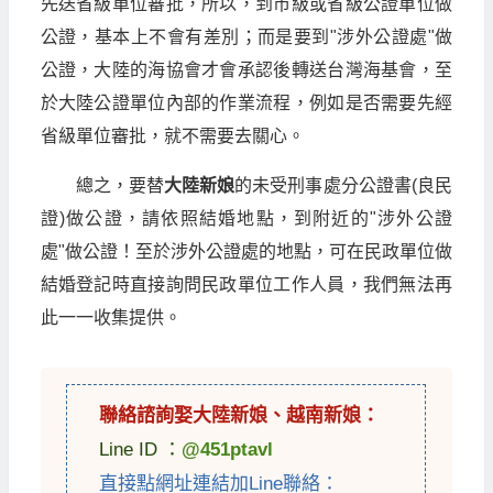
先送省級單位審批，所以，到市級或省級公證單位做
公證，基本上不會有差別；而是要到"涉外公證處"做
公證，大陸的海協會才會承認後轉送台灣海基會，至
於大陸公證單位內部的作業流程，例如是否需要先經
省級單位審批，就不需要去關心。
總之，要替
大陸新娘
的未受刑事處分公證書(良民
證)做公證，請依照結婚地點，到附近的"涉外公證
處"做公證！至於涉外公證處的地點，可在民政單位做
結婚登記時直接詢問民政單位工作人員，我們無法再
此一一收集提供。
聯絡諮詢娶
大陸新娘
、
越南新娘
：
Line ID ：
@451ptavl
直接點網址連結加Line聯絡：