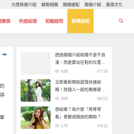
大陸新娘介紹
越南相親
婚姻速配
婚姻介紹
風情文化
親聯誼
快速結婚
相關疑問
解釋說明
透過婚姻介紹結婚不是不浪
漫，而是要站在對的位置！
幫你找個一起走下去的人！
438
07/18
立即重新開始感情快速結
的
婚！找個人一起吃晚餐疲憊
得
時能夠互相依靠！
208
06/21
想結婚？為什麼「再等等
看」會變成錯過的開始？
單
178
04/11