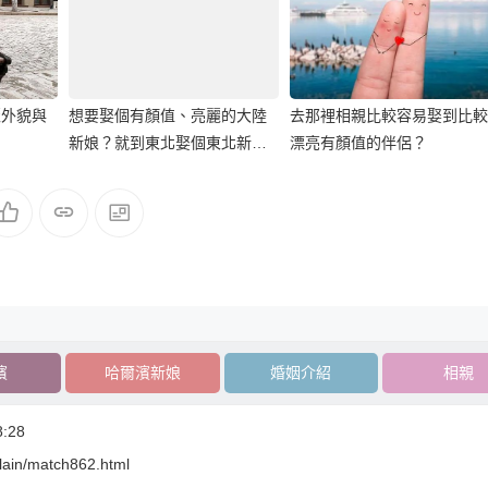
麗外貌與
想要娶個有顏值、亮麗的大陸
去那裡相親比較容易娶到比較
新娘？就到東北娶個東北新娘
漂亮有顏值的伴侶？
吧！
濱
哈爾濱新娘
婚姻介紹
相親
:28
plain/match862.html