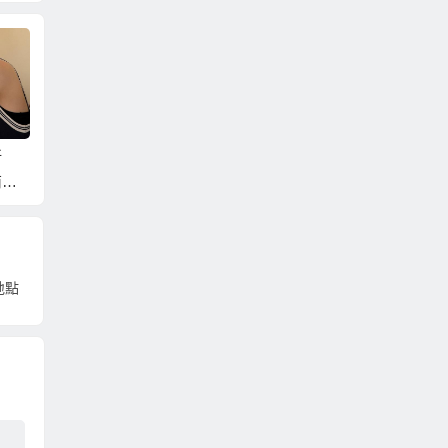
新
娶越南新娘？當然要
大陸新娘照片！越南
娶越南
南語
娶北越的越南新娘比
新娘照片！先看照片
挑才不
通的
較好！？
挑選好才能娶到喜歡
趟！？
的！？
地點