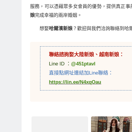
服務，可以憑藉眾多女會員的優勢，提供真正事
娘
完成幸福的兩岸婚姻。
想娶
哈爾濱新娘
？歡迎與我們洽詢聯絡到哈
聯絡諮詢娶
大陸新娘
、
越南新娘
：
Line ID ：
@451ptavl
直接點網址連結加Line聯絡：
https://lin.ee/N4xqOau