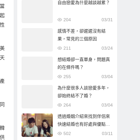
自由戀愛為什麼越談越累？
當
起
204
03/31
性
感情不差，卻遲遲沒有結
果，常見的三個原因
211
03/24
美
天
想結婚卻一直單身，問題真
的在條件嗎？
255
03/04
產
為什麼很多人談戀愛多年，
卻始終結不了婚？
同
264
03/04
透過婚姻介紹來找到伴侶來
快速結婚也有好處與優點…
韓
502
03/11
供