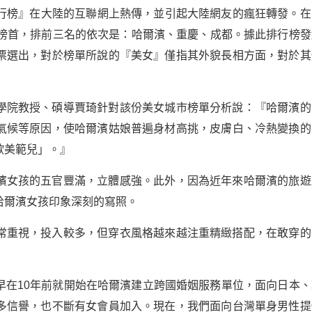
市排行榜』在大陸的互聯網上熱傳，並引起大陸網友的瘋狂轉發。在
列榜首，排前三名的依次是：哈爾濱、重慶、成都。據此排行榜發
票選出，對於榜單所說的『美女』僅指其外貌長相方面，對於其
學院教授、碩導賈琦針對該份美女城市榜單分析說：『哈爾濱的
氣候等原因，使哈爾濱姑娘普遍身材高挑，皮膚白、冷熱變換的
歐美範兒」。』
濱女孩的五官豐滿，立體感強。此外，因為近年來哈爾濱的旅遊
哈爾濱女孩印象深刻的寫照。
常重視，投入較多，但穿衣風格越來越注重精緻搭配，在敢穿的
早在10年前就開始在哈爾濱建立跨國婚姻服務單位，面向日本、
多信譽，也不斷有女會員加入。現在，我們面向台灣單身男性提