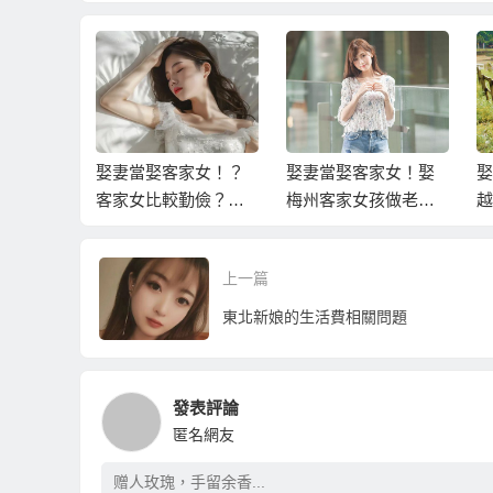
越南新娘
娶妻當娶客家女！？
娶妻當娶客家女！娶
娶
？該怎樣
客家女比較勤儉？您
梅州客家女孩做老婆
越
必需面對的真相！
的十大理由！
看
新
上一篇
東北新娘的生活費相關問題
發表評論
匿名網友