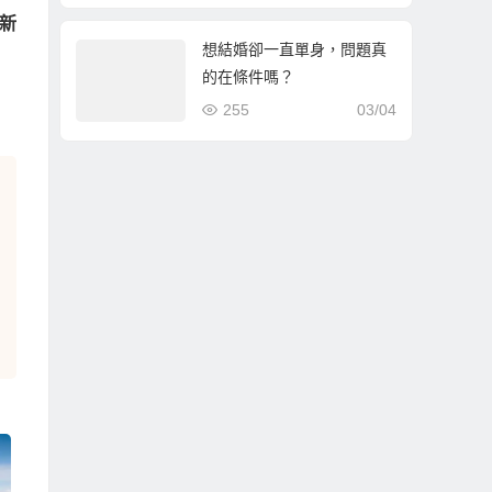
新
想結婚卻一直單身，問題真
的在條件嗎？
255
03/04