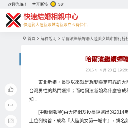
兰开斯特
36°
欢迎光临！
快速結婚相親中心
快速娶大陸新娘越南新娘立即有伴侶
首頁
解釋說明
哈爾濱繼續蟬聯大陸美女城市排行榜
哈爾濱繼續蟬
2016 年 4 月 20 日 19:28
東北新娘，長期以來就是想娶穩定可靠的大
台灣男性的熱門選擇；而哈爾濱新娘為什麼會成
知：
[中新網報導]由大陸網友投票評選出的201
上位列榜首，成為『大陸美女第一城市』，排名