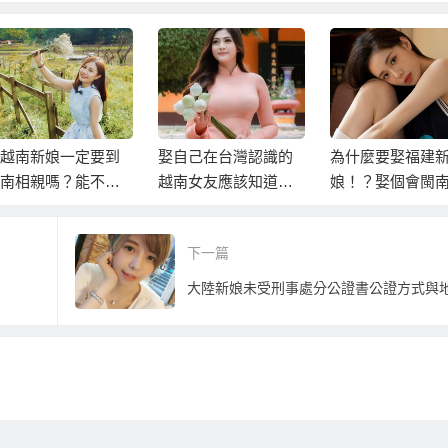
越南新娘一定要到
娶自己在台灣認識的
為什麼要娶福建
南相親嗎？能不能
越南女友應該知道的
娘！？娶個會閩
照片選好後請越南
事
能跟家裡老人溝
娘過來台灣結婚？
大陸新娘！？
下一篇
大陸新娘未受刑事處分公證書公證方式與