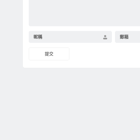
昵稱
郵箱
提交