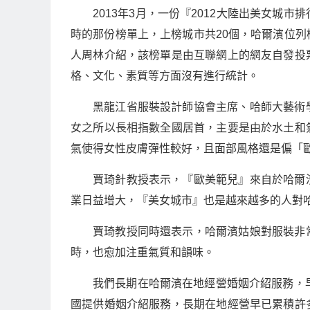
2013年3月，一份『2012大陸出美女城
時的那份榜單上，上榜城市共20個，哈爾濱位
人周林介紹，該榜單是由互聯網上的網友自發投
格、文化、素質等方面沒有進行統計。
黑龍江省服裝設計師協會主席、哈師大藝術
女之所以長相指數全國居首，主要是由於水土和
氣使得女性皮膚彈性較好，且面部風格還是偏「
賈琦針教授表示，『歐美範兒』來自於哈爾
業日益增大，『美女城市』也是越來越多的人對
賈琦教授同時還表示，哈爾濱姑娘對服裝非
時，也愈加注重氣質和韻味。
我們長期在哈爾濱在地經營婚姻介紹服務，
國提供婚姻介紹服務，長期在地經營早已累積許