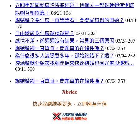
立即重新開始感情快速結婚！找個人一起吃晚餐疲憊時
能夠互相依靠！
06/21
198
想結婚？為什麼「再等等看」會變成錯過的開始？
04/11
176
自由戀愛為什麼越談越累？
03/31
202
感情不差，卻遲遲沒有結果，常見的三個原因
03/24
207
想結婚卻一直單身，問題真的在條件嗎？
03/04
253
為什麼很多人談戀愛多年，卻始終結不了婚？
03/04
262
透過婚姻介紹來找到伴侶來快速結婚也有好處與優點…
03/11
500
想結婚卻一直單身，問題真的在條件嗎？
03/04
253
Xbride
快速找到結婚對象、立即擁有伴侶