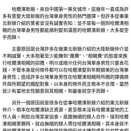
哈爾濱新娘，來自中國第一美女城市，這幾年一直成為許
多有意娶大陸新娘的台灣單身男性的熱門選擇。但許多從事東
北新娘介紹的業者並沒有誠實告知：並不是每一個到哈爾濱相
親的台灣單身男性都能順利娶到滿意的哈爾濱新娘，大多是空
手而歸。
主要原因是台灣許多在做東北新娘介紹的大陸新娘仲介並
不夠誠實，大多抱著至少能賺到"團費"、"相親費"的態度來進
行哈爾濱相親的招攬，明示或暗示任何台灣單身男性只要肯花
錢，不管本身是何條件都可以在哈爾濱娶到年輕貌美的台灣單
身男性；造成許多台灣單身男性在哈爾濱相親時所開的擇偶條
件與所期望的婚配對象，以本身的條件而言根本不合理，當然
就少有當地女性願意與其相親，到最後就空手而歸。
另外一個原因就是很多在從事哈爾濱新娘介紹的東北新娘
仲介，根本在哈爾濱缺乏資源，甚至根本沒有哈爾濱當地的工
作人員。例如台灣某家協會，是跟撫順的媒人合作，接到哈爾
濱相親業務時，就由撫順的媒人帶往哈爾濱相親，其本身就不
是哈爾濱當地人，只能勉強找幾個街坊大嬸到處亂拉女性來相