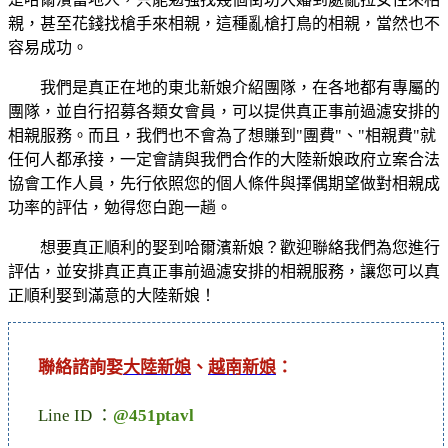
親，甚至花錢找槍手來相親，這種亂槍打鳥的相親，當然也不
容易成功。
我們是真正在地的東北新娘介紹團隊，在各地都有專屬的
團隊，並自行招募各類女會員，可以提供真正事前過濾安排的
相親服務。而且，我們也不會為了想賺到"團費"、"相親費"就
任何人都承接，一定會請與我們合作的大陸新娘政府立案合法
協會工作人員，先行依照您的個人條件與擇偶期望做對相親成
功率的評估，勉得您白跑一趟。
想要真正順利的娶到哈爾濱新娘？歡迎聯絡我們為您進行
評估，並安排真正真正事前過濾安排的相親服務，讓您可以真
正順利娶到滿意的大陸新娘！
聯絡諮詢娶
大陸新娘
、
越南新娘
：
Line ID ：
@451ptavl