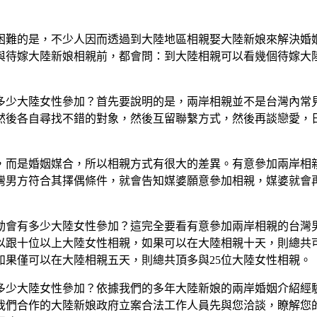
困難的是，不少人因而透過到大陸地區相親娶大陸新娘來解決婚
與待嫁大陸新娘相親前，都會問：到大陸相親可以看幾個待嫁大
多少大陸女性參加？首先要說明的是，兩岸相親並不是台灣內常
然後各自尋找不錯的對象，然後互留聯繫方式，然後再談戀愛，
，而是婚姻媒合，所以相親方式有很大的差異。有意參加兩岸相
灣男方符合其擇偶條件，就會告知媒婆願意參加相親，媒婆就會
動會有多少大陸女性參加？這完全要看有意參加兩岸相親的台灣
以跟十位以上大陸女性相親，如果可以在大陸相親十天，則總共
果僅可以在大陸相親五天，則總共頂多與25位大陸女性相親。
多少大陸女性參加？依據我們的多年大陸新娘的兩岸婚姻介紹經
我們合作的大陸新娘政府立案合法工作人員先與您洽談，瞭解您的