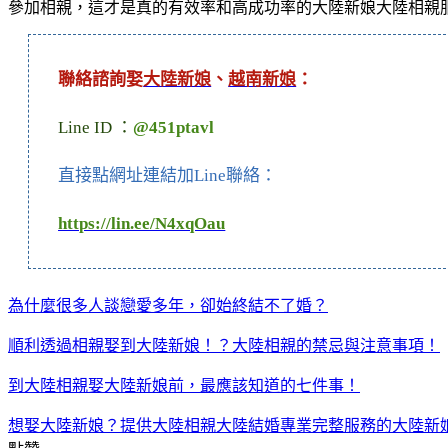
參加相親，這才是真的有效率和高成功率的大陸新娘大陸相親
聯絡諮詢娶
大陸新娘
、
越南新娘
：
Line ID ：
@451ptavl
直接點網址連結加Line聯絡：
https://lin.ee/N4xqOau
為什麼很多人談戀愛多年，卻始終結不了婚？
順利透過相親娶到大陸新娘！？大陸相親的禁忌與注意事項！
到大陸相親娶大陸新娘前，最應該知道的七件事！
想娶大陸新娘？提供大陸相親大陸結婚專業完整服務的大陸新