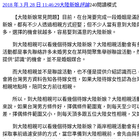
2018 年 3 月 28 日 11:46:29
大陸新娘
評論
240
閱讀模式
【大陸新娘常見問題】目前，在台灣要完成一段婚姻是滿
新娘，都有不少人透過相親方式迎娶；但不少人當有意到大陸
多，選擇的機會就越多，容易娶到滿意的大陸新娘。
到大陸相親可以看幾個待嫁大陸新娘？大陸相親活動會有
活動都是事先聯絡許多未婚男女在某時間聚集舉辦聯誼活動，
提供"認識"的機會，並不是婚姻媒合。
而大陸相親並不是聯誼活動，也不僅是提供介紹認識而已
會將台灣男方資料告知各待嫁女性，如果大陸待嫁女性認為台
相親地點時，陪同女方前往相親。
所以，到大陸相親可以看幾個待嫁大陸新娘？大陸相親活
來說，如果台灣男方條件好，擇偶條件範圍寬，則每天至少可
差，擇偶條件範圍又小，則每天頂多跟五位大陸女性相親，又如
到大陸相親可以看幾個待嫁大陸新娘？兩岸相親活動會有
採取事前過濾安排的方式，當您準備到大陸相親前，會先由與