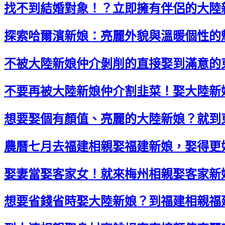
找不到結婚對象！？立即擁有伴侶的大陸
探索哈爾濱新娘：亮麗外貌與溫暖個性的
不被大陸新娘仲介剝削的直接娶到滿意的
不要再被大陸新娘仲介割韭菜！娶大陸新
想要娶個有顏值、亮麗的大陸新娘？就到
農曆七月去福建相親娶福建新娘，娶得更
娶妻當娶客家女！就來梅州相親娶客家新
想要省錢省時娶大陸新娘？到福建相親福