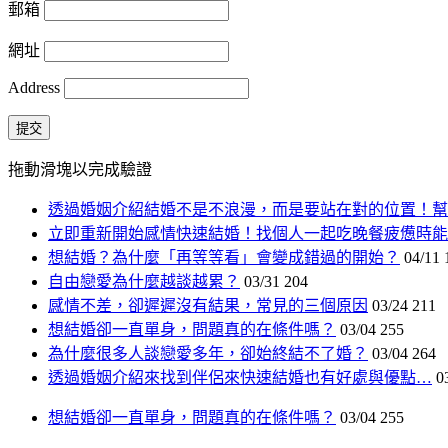
郵箱
網址
Address
提交
拖動滑塊以完成驗證
透過婚姻介紹結婚不是不浪漫，而是要站在對的位置！幫
立即重新開始感情快速結婚！找個人一起吃晚餐疲憊時能
想結婚？為什麼「再等等看」會變成錯過的開始？
04/11
自由戀愛為什麼越談越累？
03/31
204
感情不差，卻遲遲沒有結果，常見的三個原因
03/24
211
想結婚卻一直單身，問題真的在條件嗎？
03/04
255
為什麼很多人談戀愛多年，卻始終結不了婚？
03/04
264
透過婚姻介紹來找到伴侶來快速結婚也有好處與優點…
0
想結婚卻一直單身，問題真的在條件嗎？
03/04
255