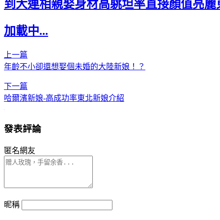
到大連相親娶身材高䠷坦率直接顏值亮麗
加載中...
上一篇
年齡不小卻還想娶個未婚的大陸新娘！？
下一篇
哈爾濱新娘-高成功率東北新娘介紹
發表評論
匿名網友
昵稱