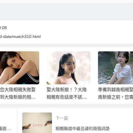
:08
ind-date/match310.html
您大陸相親失敗娶
娶大陸新娘！？大陸
準備到越南相親
到大陸新娘的相親
相親有些話是不該問
南新娘之前，您
問題
也不需要問的..
知道這15件事…
下一篇
30歲男參加相親聯誼講啥興趣「上得了檯面」？
相親聯誼中最忌諱的兩個詞語