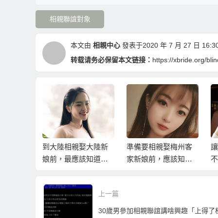
相親聯誼對象
本文由
相親中心
發表于2020 年 7 月 27 日 16:30
转载请务必保留本文链接：
https://xbride.org/bl
親娶到大
到大陸相親娶大陸新
準備要相親娶梅州客
讓
大陸相親
娘前，最應該知道的
家新娘前，應該知道
不
意事項！
七件事！
的20件事
蠢
上一篇