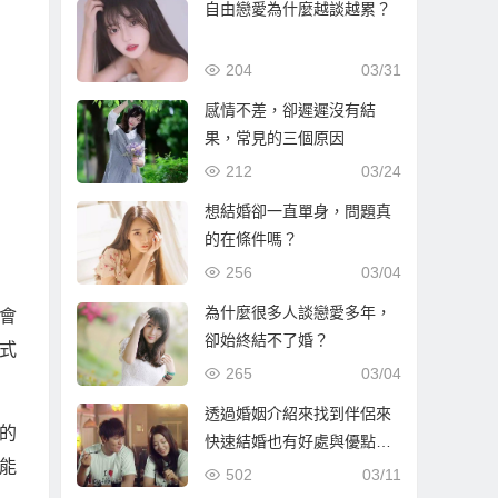
自由戀愛為什麼越談越累？
204
03/31
感情不差，卻遲遲沒有結
果，常見的三個原因
212
03/24
想結婚卻一直單身，問題真
的在條件嗎？
256
03/04
為什麼很多人談戀愛多年，
會
卻始終結不了婚？
式
265
03/04
透過婚姻介紹來找到伴侶來
的
快速結婚也有好處與優點…
能
502
03/11