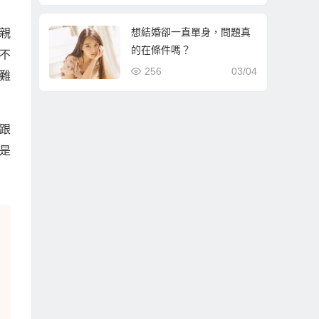
想結婚卻一直單身，問題真
親
的在條件嗎？
不
256
03/04
難
跟
是