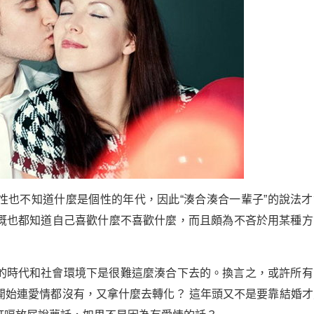
性也不知道什麼是個性的年代，因此“湊合湊合一輩子”的說法才
概也都知道自己喜歡什麼不喜歡什麼，而且頗為不吝於用某種方
的時代和社會環境下是很難這麼湊合下去的。換言之，或許所有
開始連愛情都沒有，又拿什麼去轉化？ 這年頭又不是要靠結婚才