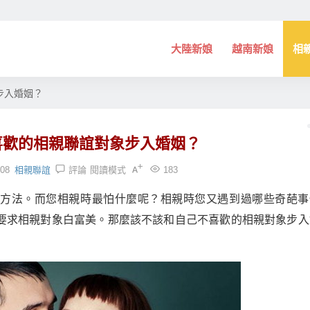
大陸新娘
越南新娘
相
步入婚姻？
喜歡的相親聯誼對象步入婚姻？
:08
相親聯誼
評論
閱讀模式
183
的方法。而您相親時最怕什麼呢？相親時您又遇到過哪些奇葩事
要求相親對象白富美。那麼該不該和自己不喜歡的相親對象步入