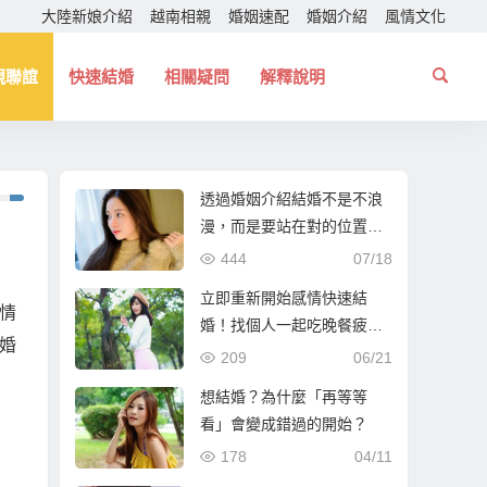
大陸新娘介紹
越南相親
婚姻速配
婚姻介紹
風情文化
親聯誼
快速結婚
相關疑問
解釋說明
透過婚姻介紹結婚不是不浪
漫，而是要站在對的位置！
幫你找個一起走下去的人！
444
07/18
立即重新開始感情快速結
情
婚！找個人一起吃晚餐疲憊
婚
時能夠互相依靠！
209
06/21
想結婚？為什麼「再等等
看」會變成錯過的開始？
178
04/11