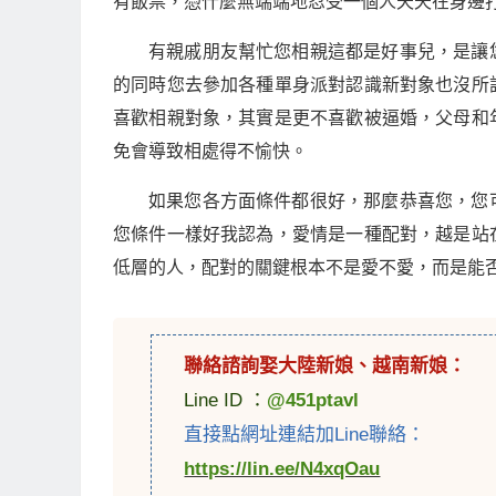
有飯票，憑什麼無端端地忍受一個人天天在身邊
有親戚朋友幫忙您相親這都是好事兒，是讓
的同時您去參加各種單身派對認識新對象也沒所
喜歡相親對象，其實是更不喜歡被逼婚，父母和
免會導致相處得不愉快。
如果您各方面條件都很好，那麼恭喜您，您
您條件一樣好我認為，愛情是一種配對，越是站
低層的人，配對的關鍵根本不是愛不愛，而是能
聯絡諮詢娶
大陸新娘
、
越南新娘
：
Line ID ：
@451ptavl
直接點網址連結加Line聯絡：
https://lin.ee/N4xqOau