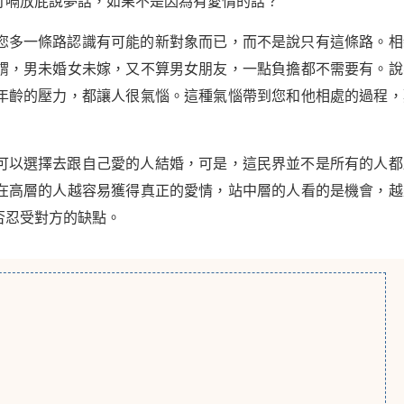
打嗝放屁說夢話，如果不是因為有愛情的話？
您多一條路認識有可能的新對象而已，而不是說只有這條路。相
謂，男未婚女未嫁，又不算男女朋友，一點負擔都不需要有。說
年齡的壓力，都讓人很氣惱。這種氣惱帶到您和他相處的過程，
可以選擇去跟自己愛的人結婚，可是，這民界並不是所有的人都
在高層的人越容易獲得真正的愛情，站中層的人看的是機會，越
否忍受對方的缺點。