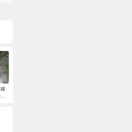
娶越
大陸相親！越南相
到越南相親娶越南新
給您們 
需要
親！如何找到您的相
娘前，您應該瞭解的
相親娶
親好感覺？
事…
南新娘