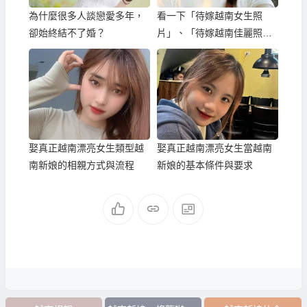
為什麼很多人談戀愛多年，
看一下「待嫁越南女生照
卻始終結不了婚？
片」、「待嫁越南佳麗照
片」來先挑選漂亮越南漂亮
女生伴侶？
娶真正越南漂亮女生類型越
娶真正越南漂亮女生當越南
南新娘的相親方式與流程
新娘的基本條件與要求