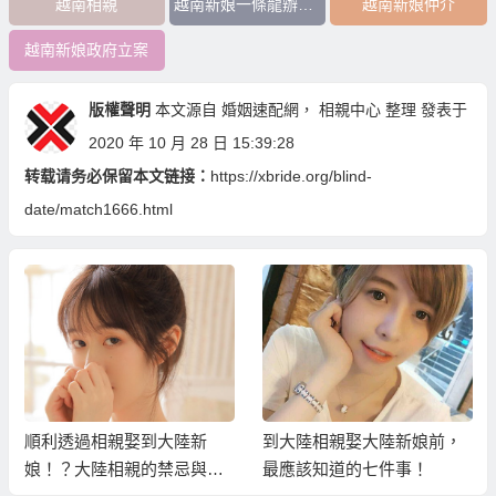
越南相親
越南新娘一條龍辦到好
越南新娘仲介
越南新娘政府立案
版權聲明
本文源自
婚姻速配網
，
相親中心
整理 發表于
2020 年 10 月 28 日 15:39:28
转载请务必保留本文链接：
https://xbride.org/blind-
date/match1666.html
順利透過相親娶到大陸新
到大陸相親娶大陸新娘前，
娘！？大陸相親的禁忌與注
最應該知道的七件事！