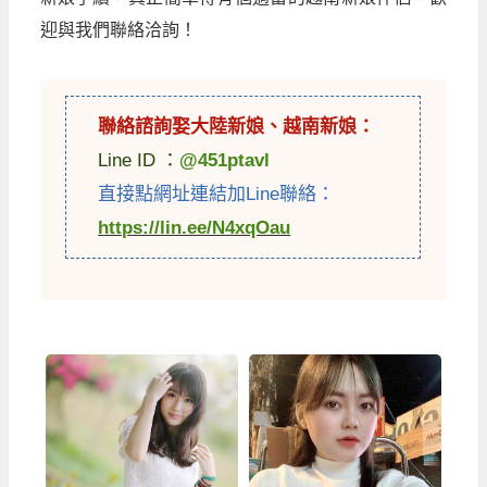
迎與我們聯絡洽詢！
聯絡諮詢娶
大陸新娘
、
越南新娘
：
Line ID ：
@451ptavl
直接點網址連結加Line聯絡：
https://lin.ee/N4xqOau