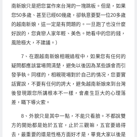
南新娘只是把您當作來台灣的一塊跳板。但是，如果
您50多歲、甚至已經60幾歲，卻執意要娶一位20多歲
的越南新娘，這一定是有問題的。一旦跑了也沒什麼
好說的，您貪戀人家年輕、美色。她看中的您的錢，
風險極大，不建議。）
7、在跟越南新娘相親過程中，如果您有任何的
疑問都應該當場問清楚，避免以後因為某些誤會而引
發爭執。同樣的，相親現場對於自己的情况，您要實
話實說，不要有任何的誇大，避免越南新娘來到台灣
後發現跟您所講根本不一樣，會產生巨大的心理落
差，瞞下導火索。
8、外貌只是其中一點，不能只看臉。不都說雙
方的開始都是始於五官，止於三觀嘛，五官要過得
去，最重要的還是性格方面好才是，畢竟大家以後是