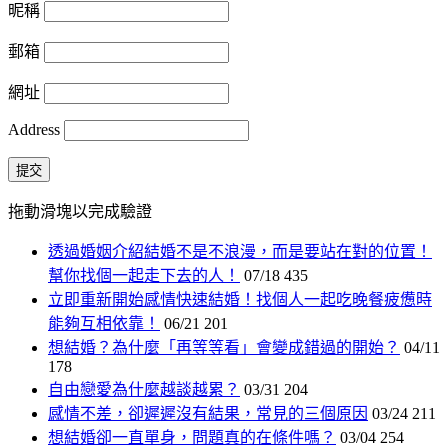
昵稱
郵箱
網址
Address
提交
拖動滑塊以完成驗證
透過婚姻介紹結婚不是不浪漫，而是要站在對的位置！
幫你找個一起走下去的人！
07/18
435
立即重新開始感情快速結婚！找個人一起吃晚餐疲憊時
能夠互相依靠！
06/21
201
想結婚？為什麼「再等等看」會變成錯過的開始？
04/11
178
自由戀愛為什麼越談越累？
03/31
204
感情不差，卻遲遲沒有結果，常見的三個原因
03/24
211
想結婚卻一直單身，問題真的在條件嗎？
03/04
254