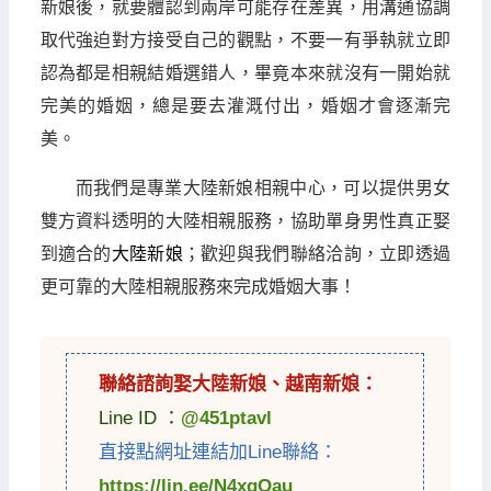
新娘後，就要體認到兩岸可能存在差異，用溝通協調
取代強迫對方接受自己的觀點，不要一有爭執就立即
認為都是相親結婚選錯人，畢竟本來就沒有一開始就
完美的婚姻，總是要去灌溉付出，婚姻才會逐漸完
美。
而我們是專業大陸新娘相親中心，可以提供男女
雙方資料透明的大陸相親服務，協助單身男性真正娶
到適合的
大陸新娘
；歡迎與我們聯絡洽詢，立即透過
更可靠的大陸相親服務來完成婚姻大事！
聯絡諮詢娶
大陸新娘
、
越南新娘
：
Line ID ：
@451ptavl
直接點網址連結加Line聯絡：
https://lin.ee/N4xqOau