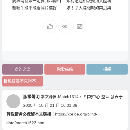
娶越南新娘一定要到越南相
順利透過相親娶到大陸新
親嗎？能不能看照片選好後
娘！？大陸相親的禁忌與注
請越南新娘過來台灣結婚？
意事項！
媒妁之言
戀愛結婚
相親
相親結婚不見得不好，戀愛結婚不見得幸福
版權聲明
本文源自
Match1314
，
相親中心
整理 發表于
2020 年 10 月 21 日 16:01:36
转载请务必保留本文链接：
https://xbride.org/blind-
date/match1622.html