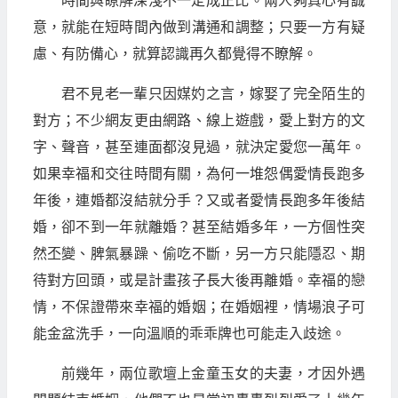
時間與瞭解深淺不一定成正比。兩人夠真心有誠
意，就能在短時間內做到溝通和調整；只要一方有疑
慮、有防備心，就算認識再久都覺得不瞭解。
君不見老一輩只因媒妁之言，嫁娶了完全陌生的
對方；不少網友更由網路、線上遊戲，愛上對方的文
字、聲音，甚至連面都沒見過，就決定愛您一萬年。
如果幸福和交往時間有關，為何一堆怨偶愛情長跑多
年後，連婚都沒結就分手？又或者愛情長跑多年後結
婚，卻不到一年就離婚？甚至結婚多年，一方個性突
然丕變、脾氣暴躁、偷吃不斷，另一方只能隱忍、期
待對方回頭，或是計畫孩子長大後再離婚。幸福的戀
情，不保證帶來幸福的婚姻；在婚姻裡，情場浪子可
能金盆洗手，一向溫順的乖乖牌也可能走入歧途。
前幾年，兩位歌壇上金童玉女的夫妻，才因外遇