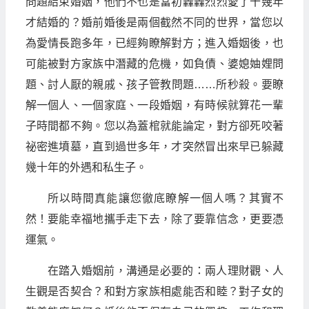
問題結束婚姻，他們不也是當初轟轟烈烈愛了十幾年
才結婚的？婚前婚後是兩個截然不同的世界，當您以
為愛情長跑多年，已經夠瞭解對方；進入婚姻後，也
可能被對方家族中潛藏的危機，如負債、婆媳妯娌問
題、討人厭的親戚、孩子管教問題……所秒殺。要瞭
解一個人、一個家庭、一段婚姻，有時候就算花一輩
子時間都不夠。您以為蓋棺就能論定，對方卻死咬著
祕密進墳墓，直到過世多年，才突然冒出來早已躲藏
幾十年的外遇和私生子。
所以時間真能讓您徹底瞭解一個人嗎？其實不
然！要能幸福地攜手走下去，除了要靠信念，更要憑
運氣。
在踏入婚姻前，溝通是必要的：兩人理財觀、人
生觀是否契合？和對方家族相處能否和睦？對子女的