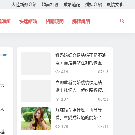
大陸新娘介紹
越南相親
婚姻速配
婚姻介紹
風情文化
親聯誼
快速結婚
相關疑問
解釋說明
透過婚姻介紹結婚不是不浪
漫，而是要站在對的位置！
幫你找個一起走下去的人！
419
07/18
立即重新開始感情快速結
不
婚！找個人一起吃晚餐疲憊
時能夠互相依靠！
197
06/21
人
想結婚？為什麼「再等等
看」會變成錯過的開始？
176
04/11
越