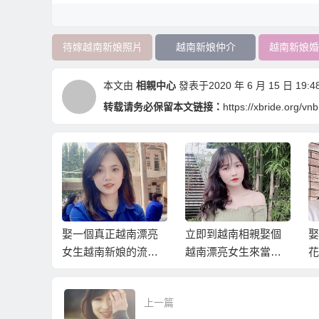
待嫁越南新娘照片
越南新娘仲介
越南新娘婚
本文由
相親中心
發表于2020 年 6 月 15 日 19:48
转载请务必保留本文链接：
https://xbride.org/v
漂亮女生
娶一個真正越南漂亮
立即到越南相親娶個
娶
的基本條
女生越南新娘的流程
越南漂亮女生來當伴
花
與方式
侶！
方
上一篇