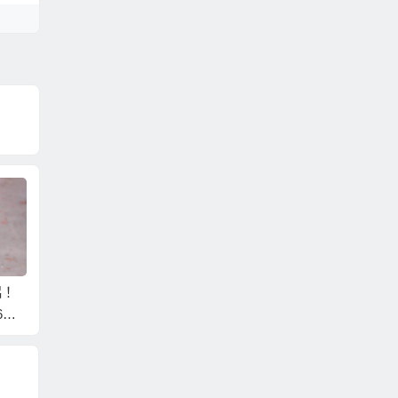
侶！
農曆七月去越南相親
要省時省錢娶越南新
202
6萬
娶越南新娘，娶得更
娘？還是就是娶個單
的越南
好卻更便宜！
純漂亮未婚越南新
利的娶
娘？
娘！