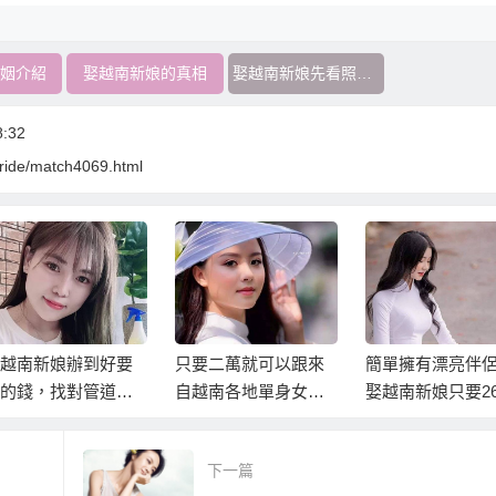
姻介紹
娶越南新娘的真相
娶越南新娘先看照片挑
:32
nbride/match4069.html
越南新娘辦到好要
只要二萬就可以跟來
簡單擁有漂亮伴
的錢，找對管道與
自越南各地單身女生
娶越南新娘只要2
法，可以省很多！
相親
元！
下一篇