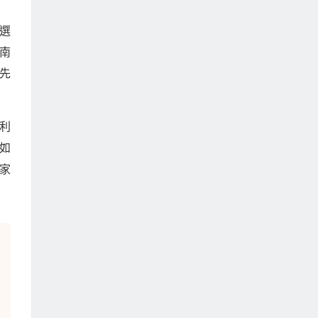
選
南
先
利
如
家