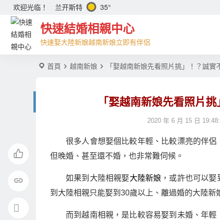
兰开斯特
35°
欢迎光临！
快速結婚相親中心
快速娶大陸新娘越南新娘立即有伴侶
首頁
越南新娘
「娶越南新娘先看照片挑」！？誠實
「娶越南新娘先看照片挑
2020 年 6 月 15 日 19:48
很多人會想娶個比較年輕、比較漂亮的伴侶
但晚婚、甚至還不婚，也非常難伺候。
如果到大陸相親娶
大陸新娘
，或許也可以娶
到大陸相親只能娶到30歲以上、離過婚的大陸新
而到越南相親，是比較容易娶到未婚、年輕