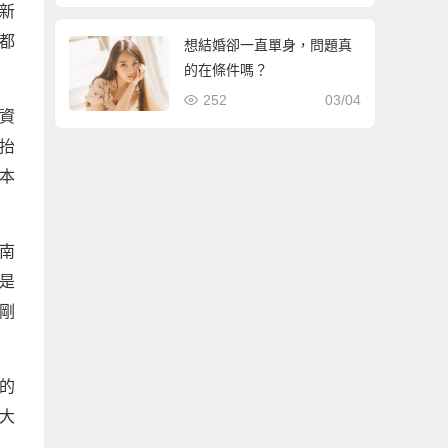
新
都
想結婚卻一直單身，問題真
的在條件嗎？
252
03/04
資
抬
本
南
是
剛
的
大