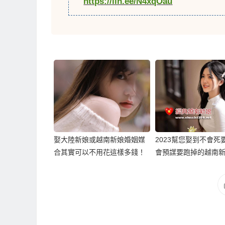
https://lin.ee/N4xqOau
娶大陸新娘或越南新娘婚姻媒
2023幫您娶到不會死
合其實可以不用花這樣多錢！
會預謀要跑掉的越南