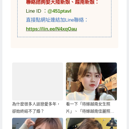
聯絡諮詢娶
大陸新娘
、
越南新娘
：
Line ID ：
@451ptavl
直接點網址連結加Line聯絡：
https://lin.ee/N4xqOau
為什麼很多人談戀愛多年，
看一下「待嫁越南女生照
卻始終結不了婚？
片」、「待嫁越南佳麗照
片」來先挑選漂亮越南漂亮
女生伴侶？