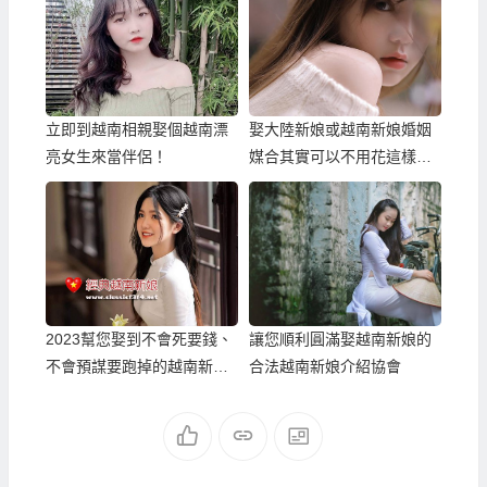
立即到越南相親娶個越南漂
娶大陸新娘或越南新娘婚姻
亮女生來當伴侶！
媒合其實可以不用花這樣多
錢！
2023幫您娶到不會死要錢、
讓您順利圓滿娶越南新娘的
不會預謀要跑掉的越南新
合法越南新娘介紹協會
娘！