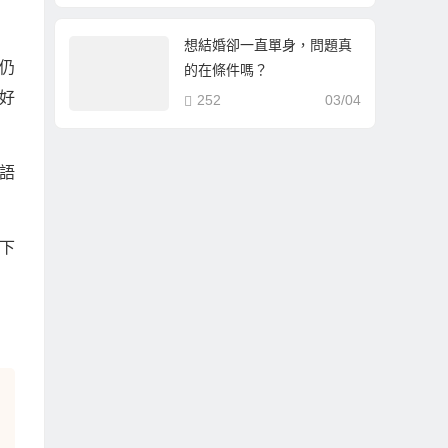
想結婚卻一直單身，問題真
仍
的在條件嗎？
好
252
03/04
語
下