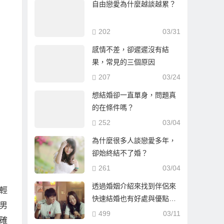
自由戀愛為什麼越談越累？
202
03/31
感情不差，卻遲遲沒有結
果，常見的三個原因
207
03/24
想結婚卻一直單身，問題真
的在條件嗎？
252
03/04
為什麼很多人談戀愛多年，
卻始終結不了婚？
261
03/04
透過婚姻介紹來找到伴侶來
輕
快速結婚也有好處與優點…
男
499
03/11
確