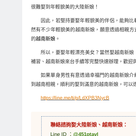
很難娶到年輕貌美的大陸新娘！
因此，若堅持要娶年輕貌美的伴侶，能夠比
然有不少年輕貌美的越南新娘，願意透過相親方
的
越南新娘
。
所以，要娶年輕漂亮美女？當然娶越南新娘
補習、越南新娘來台手續等完整快速辦理，歡迎
如果單身男性有意透過幸福門的越南新娘介
到越南相親，順利的娶到滿意的越南新娘，可以透過
https://line.me/ti/p/LdXPB3NycB
聯絡諮詢娶
大陸新娘
、
越南新娘
：
Line ID ：
@451ptavl