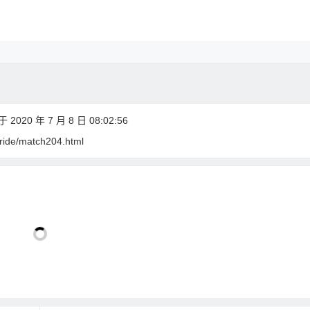
2020 年 7 月 8 日 08:02:56
bride/match204.html