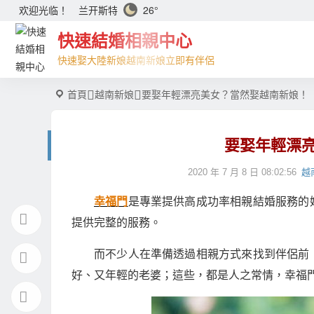
兰开斯特
26°
欢迎光临！
快速結婚相親中心
快速娶大陸新娘越南新娘立即有伴侶
首頁
越南新娘
要娶年輕漂亮美女？當然娶越南新娘！
要娶年輕漂
2020 年 7 月 8 日 08:02:56
越
幸福門
是專業提供高成功率相親結婚服務的
提供完整的服務。
而不少人在準備透過相親方式來找到伴侶前
好、又年輕的老婆；這些，都是人之常情，幸福