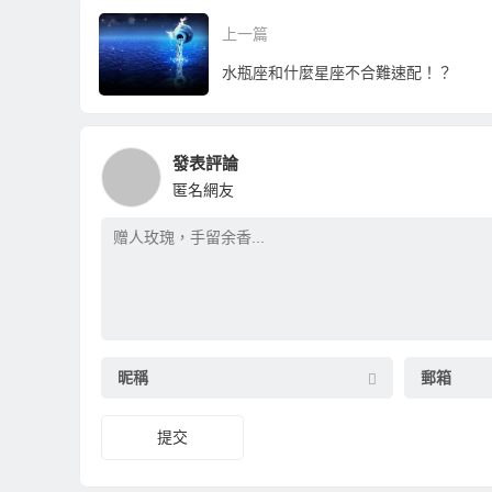
上一篇
水瓶座和什麼星座不合難速配！？
發表評論
匿名網友
昵稱
郵箱
提交