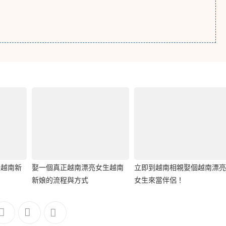
當越南新
娶一個真正越南漂亮女生越南
立即到越南相親娶個越南漂亮
新娘的流程與方式
女生來當伴侶！