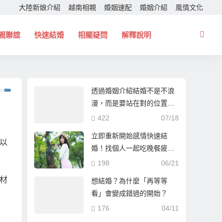
大陸新娘介紹
越南相親
婚姻速配
婚姻介紹
風情文化
親聯誼
快速結婚
相關疑問
解釋說明
透過婚姻介紹結婚不是不浪
漫，而是要站在對的位置！
幫你找個一起走下去的人！
422
07/18
立即重新開始感情快速結
以
婚！找個人一起吃晚餐疲憊
時能夠互相依靠！
198
06/21
材
想結婚？為什麼「再等等
看」會變成錯過的開始？
176
04/11