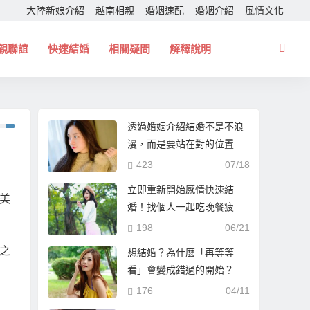
大陸新娘介紹
越南相親
婚姻速配
婚姻介紹
風情文化
親聯誼
快速結婚
相關疑問
解釋說明
透過婚姻介紹結婚不是不浪
漫，而是要站在對的位置！
幫你找個一起走下去的人！
423
07/18
立即重新開始感情快速結
美
婚！找個人一起吃晚餐疲憊
時能夠互相依靠！
198
06/21
之
想結婚？為什麼「再等等
看」會變成錯過的開始？
176
04/11