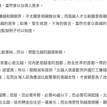
灣，當然會以台灣人居多。
賺錢和開眼界，不太願意相親嫁台灣；而南越人才比較願意相親
南越的居多；如果，發生逃跑、下海的情況，當然也會以南越的
的監獄例子可以知道。
單純....所以，想娶北越的越南新娘。
經濟重心是北越，河內更是越南的首都；而全世界的首都一帶的
、欲望高；所以，剛剛就有提到「北越人很喜歡到外國打工賺錢
主；反而台灣人認為應該比較繁華的南越女性，才會願意為了改
服務；但是，您必需年輕，必需40歲以下；您必需花得起錢，北
在北越，给的聘金往往近一萬美元；而台灣男性到越南相親，願