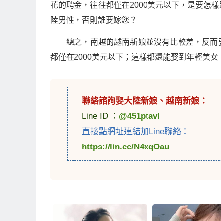
花的聘金，往往都僅在2000美元以下，是要怎
陸男性，否則誰要嫁您？
總之，南越的越南新娘並沒有比較差，反而
都僅在2000美元以下；這樣都還能娶到年輕美
聯絡諮詢娶
大陸新娘
、
越南新娘
：
Line ID ：
@451ptavl
直接點網址連結加Line聯絡：
https://lin.ee/N4xqOau