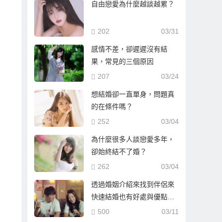
自由戀愛為什麼越談越累？
202
03/31
感情不差，卻遲遲沒有結
果，常見的三個原因
207
03/24
想結婚卻一直單身，問題真
的在條件嗎？
252
03/04
為什麼很多人談戀愛多年，
卻始終結不了婚？
262
03/04
透過婚姻介紹來找到伴侶來
快速結婚也有好處與優點…
500
03/11