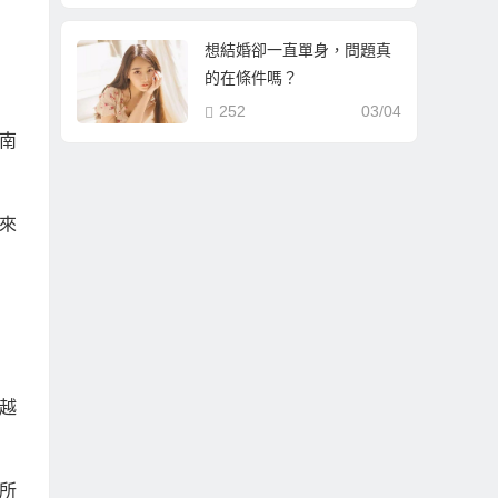
想結婚卻一直單身，問題真
的在條件嗎？
252
03/04
南
來
越
所