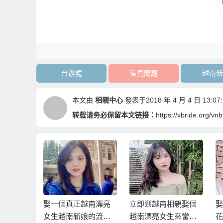
台辦處
常見問題
越南新
本文由
相親中心
發表于2018 年 4 月 4 日 13:07:
转载请务必保留本文链接：
https://xbride.org/v
漂亮女生
娶一個真正越南漂亮
立即到越南相親娶個
娶
的基本條
女生越南新娘的流程
越南漂亮女生來當伴
花