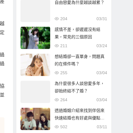
差
自由戀愛為什麼越談越累？
204
03/31
越
感情不差，卻遲遲沒有結
定
果，常見的三個原因
211
03/24
過
想結婚卻一直單身，問題真
過
的在條件嗎？
255
03/04
為什麼很多人談戀愛多年，
協
卻始終結不了婚？
並
264
03/04
透過婚姻介紹來找到伴侶來
快速結婚也有好處與優點…
502
03/11