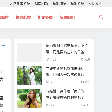
大陸新娘介紹
越南相親
婚姻速配
婚姻介紹
風情文化
親聯誼
快速結婚
相關疑問
解釋說明
透過婚姻介紹結婚不是不浪
漫，而是要站在對的位置！
幫你找個一起走下去的人！
437
07/18
立即重新開始感情快速結
新
婚！找個人一起吃晚餐疲憊
大
時能夠互相依靠！
208
06/21
想結婚？為什麼「再等等
看」會變成錯過的開始？
審
178
04/11
條