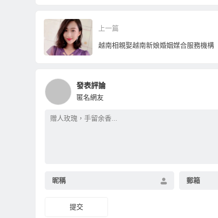
與方式
侶！
方
上一篇
越南相親娶越南新娘婚姻媒合服務機構
發表評論
匿名網友
昵稱
郵箱
提交