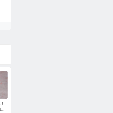
侶！
農曆七月去越南相親
要省時省錢娶越南新
202
6萬
娶越南新娘，娶得更
娘？還是就是娶個單
的越南