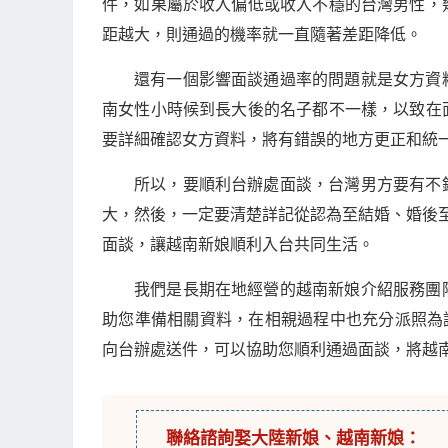
件，如果屬於收入偏低或收入不穩的台灣男性，
距越大，則通過的機率就一直隨著差距降低。
還有一個影響面談通過率的問題就是女方資
南女性小時候到長大後的名子都不一樣，以致在
要詳細確認女方資料，將有錯誤的地方更正和統
所以，要順利台辦處面談，台灣男方要有不
大，然後，一定要清楚詳記從認為至結婚、婚後至
面談，讓越南新娘順利入台共同生活。
我們是長期在地經營的越南新娘介紹服務團
助您準備相關資料，在相親過程中也充分派照為
向台辦處送件，可以協助您順利通過面談，將越
聯絡諮詢娶
大陸新娘
、
越南新娘
：