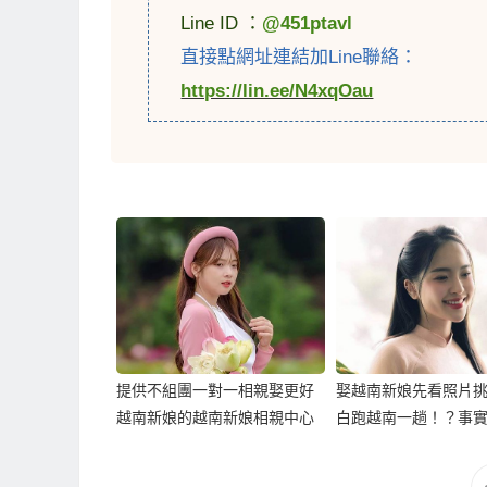
Line ID ：
@451ptavl
直接點網址連結加Line聯絡：
https://lin.ee/N4xqOau
提供不組團一對一相親娶更好
娶越南新娘先看照片
越南新娘的越南新娘相親中心
白跑越南一趟！？事
是..