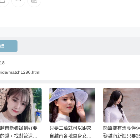
娘
18
nbride/match1296.html
越南新娘辦到好要
只要二萬就可以跟來
簡單擁有漂亮伴
的錢，找對管道與
自越南各地單身女生
娶越南新娘只要2