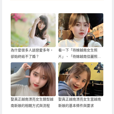
為什麼很多人談戀愛多年，
看一下「待嫁越南女生照
卻始終結不了婚？
片」、「待嫁越南佳麗照
片」來先挑選漂亮越南漂亮
女生伴侶？
娶真正越南漂亮女生類型越
娶真正越南漂亮女生當越南
南新娘的相親方式與流程
新娘的基本條件與要求