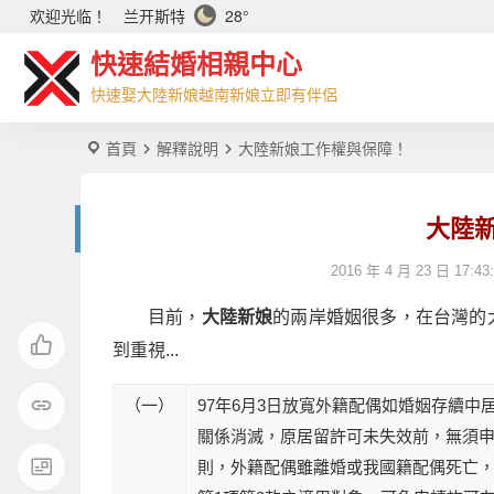
兰开斯特
28°
欢迎光临！
快速結婚相親中心
快速娶大陸新娘越南新娘立即有伴侶
首頁
解釋說明
大陸新娘工作權與保障！
大陸
2016 年 4 月 23 日 17:43
目前，
大陸新娘
的兩岸婚姻很多，在台灣的
到重視...
（一）
97年6月3日放寬外籍配偶如婚姻存續
關係消滅，原居留許可未失效前，無須申
則，外籍配偶雖離婚或我國籍配偶死亡，