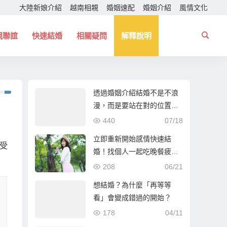
大陸新娘介紹
越南相親
婚姻速配
婚姻介紹
風情文化
親聯誼
快速結婚
相關疑問
解釋說明
透過婚姻介紹結婚不是不浪
漫，而是要站在對的位置！
幫你找個一起走下去的人！
440
07/18
立即重新開始感情快速結
受
婚！找個人一起吃晚餐疲憊
時能夠互相依靠！
208
06/21
想結婚？為什麼「再等等
看」會變成錯過的開始？
178
04/11