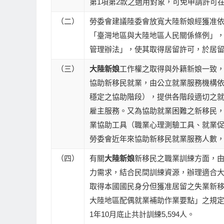
第1項第2款之適用對象，可免申請許可
（二）
勞委會建議陸委會放寬大陸新娘經獲准依
「臺灣地區與大陸地區人民關係條例」
管理辦法」，使其取得居留許可，於居
（三）
大陸新娘
工作權之取得與外籍新娘一致
協助新移民就業，由公立就業服務機構
穩定之協助階段），提供各階段適切之
雇主服務。又為協助就業困難之新移民
業協助工具（職業心理測驗工具、就業
勞委會近年來協助新移民就業服務人數，自97
（四）
有關
大陸新娘
新移民之職業訓練方面，
力需求，結合民間訓練資源，辦理適合
取得本國國民身分但獲准居留之失業新
大陸地區配偶就業補助作業要點」之規定申
1年10月底止共計訓練5,594人。