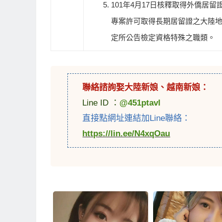
101年4月17日核釋取得外僑
專案許可取得長期居留證之大陸地
定所公告檢定資格特殊之職類。
聯絡諮詢娶
大陸新娘
、
越南新娘
：
Line ID ：
@451ptavl
直接點網址連結加Line聯絡：
https://lin.ee/N4xqOau