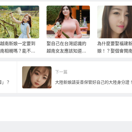
越南新娘一定要到
娶自己在台灣認識的
為什麼要娶福建
南相親嗎？能不能
越南女友應該知道的
娘！？娶個會閩
照片選好後請越南
事
能跟家裡老人溝
娘過來台灣結婚？
大陸新娘！？
下一篇
障」？
大陸新娘請妥善保管好自己的大陸身分證