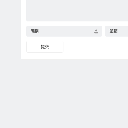
昵稱
郵箱
提交