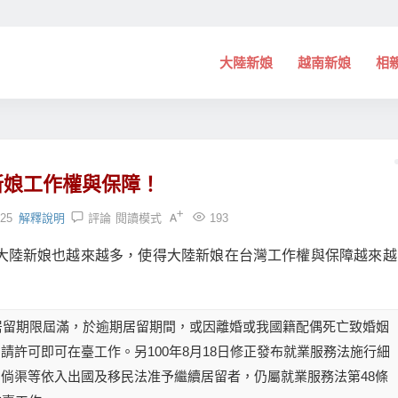
大陸新娘
越南新娘
相
新娘工作權與保障！
:25
解釋說明
評論
閱讀模式
193
大陸新娘也越來越多，使得大陸新娘在台灣工作權與保障越來越
中居留期限屆滿，於逾期居留期間，或因離婚或我國籍配偶死亡致婚姻
請許可即可在臺工作。另100年8月18日修正發布就業服務法施行細
倘渠等依入出國及移民法准予繼續居留者，仍屬就業服務法第48條