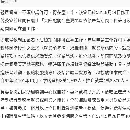
在臺工作。
親居留者，不須申請許可，得在臺工作，該會已於98年8月14日修正
，勞委會並於同日廢止「大陸配偶在臺灣地區依親居留期間工作許可
留期間即可在臺工作。
，即取得依親居留者，居留期間即可在臺工作，無庸申請工作許可。
依新移民階段性之需求（就業前準備、求職階段、就業隨訪階段、就
就業服務，包含提供求職登記、就業諮詢、推介就業、陪同面試及協
，提供個案管理就業服務，適時運用各項就業促進津貼與補助工具、
促進研習活動、預約制服務等）及結合轄區資源等，以協助個案就業
年至101年10月，求職登記8萬1,963人、推介就業4萬2,800人。
由勞委會職訓局所屬職訓中心採自辦、委外或補助方式，依轄區產業
大陸新娘等新移民就業或創業之職類，全額補助訓練費用。另對於尚
移民，如其參加一個月以上全日制職業訓練者，得依「促進外籍配偶
領職訓生活津貼，以安定其參訓期間之生活。自97年5月20日至10