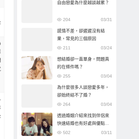
自由戀愛為什麼越談越累？
204
03/31
及
感情不差，卻遲遲沒有結
果，常見的三個原因
為
211
03/24
業
想結婚卻一直單身，問題真
調
的在條件嗎？
就
255
03/04
。
為什麼很多人談戀愛多年，
卻始終結不了婚？
人
264
03/04
未
透過婚姻介紹來找到伴侶來
及
快速結婚也有好處與優點…
502
03/11