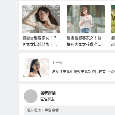
越南新娘
娶妻當娶客家女！？
娶妻當娶客家女！娶
娶
？該怎樣
客家女比較勤儉？您
梅州客家女孩做老婆
越
必需面對的真相！
的十大理由！
看
新
上一篇
怎樣到東北相親娶東北新娘比較有「保
發表評論
匿名網友