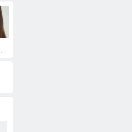
新
娶越南新娘？當然要
大陸新娘照片！越南
娶越南
南語
娶北越的越南新娘比
新娘照片！先看照片
挑才不
通的
較好！？
挑選好才能娶到喜歡
趟！？
的！？
！