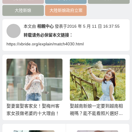
大陸新娘
大陸新娘政府立案
本文由
相親中心
發表于2016 年 5 月 11 日 16:37:55
转载请务必保留本文链接：
https://xbride.org/explain/match4030.html
娶妻當娶客家女！娶梅州客
娶越南新娘一定要到越南相
家女孩做老婆的十大理由！
親嗎？能不能看照片選好後
請越南新娘過來台灣結婚？