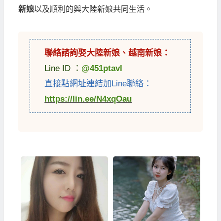
新娘
以及順利的與大陸新娘共同生活。
聯絡諮詢娶
大陸新娘
、
越南新娘
：
Line ID ：
@451ptavl
直接點網址連結加Line聯絡：
https://lin.ee/N4xqOau