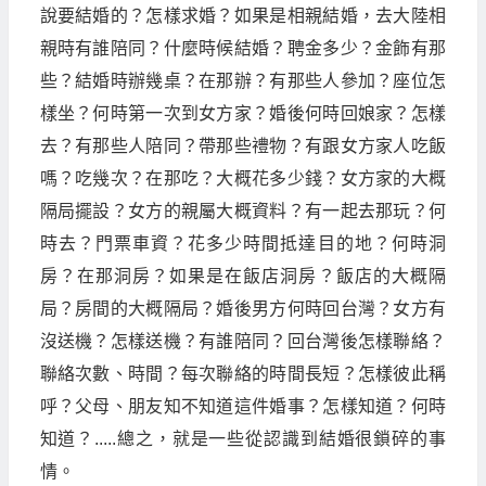
說要結婚的？怎樣求婚？如果是相親結婚，去大陸相
親時有誰陪同？什麼時候結婚？聘金多少？金飾有那
些？結婚時辦幾桌？在那辦？有那些人參加？座位怎
樣坐？何時第一次到女方家？婚後何時回娘家？怎樣
去？有那些人陪同？帶那些禮物？有跟女方家人吃飯
嗎？吃幾次？在那吃？大概花多少錢？女方家的大概
隔局擺設？女方的親屬大概資料？有一起去那玩？何
時去？門票車資？花多少時間抵達目的地？何時洞
房？在那洞房？如果是在飯店洞房？飯店的大概隔
局？房間的大概隔局？婚後男方何時回台灣？女方有
沒送機？怎樣送機？有誰陪同？回台灣後怎樣聯絡？
聯絡次數、時間？每次聯絡的時間長短？怎樣彼此稱
呼？父母、朋友知不知道這件婚事？怎樣知道？何時
知道？.....總之，就是一些從認識到結婚很鎖碎的事
情。