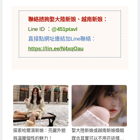
聯絡諮詢娶
大陸新娘
、
越南新娘
：
Line ID ：
@451ptavl
直接點網址連結加Line聯絡：
https://lin.ee/N4xqOau
探索哈爾濱新娘：亮麗外貌
娶大陸新娘或越南新娘婚姻
與溫暖個性的魅力！
媒合其實可以不用花這樣多