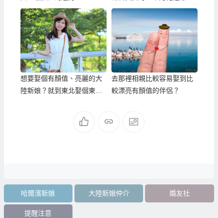
錢！
想要娶個有顏值、亮麗的大
去那裡相親比較容易娶到比
陸新娘？就到東北娶個東北
較漂亮有顏值的伴侶？
新娘吧！
哈爾濱新娘
大陸新娘仲介
婚友社
提醒注意