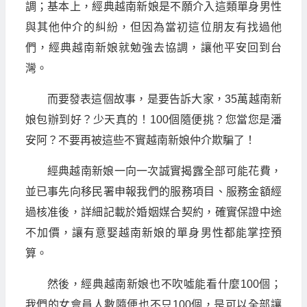
調；基本上，經典越南新娘是不願介入這類單身男性
與其他仲介的糾紛，但因為當初這位朋友有找過他
們，經典越南新娘就勉強去協調，讓他平安回到台
灣。
而要發表這個故事，是要告訴大家，35萬越南新
娘包辦到好？少天真的！100個隨便挑？您當您是潘
安阿？不要再被這些不實越南新娘仲介欺騙了！
經典越南新娘一向一次誠實揭露全部可能花費，
並已事先向移民署申報我們的服務項目、服務金額經
過核准後，詳細記載於婚姻媒合契約，確實保證中途
不加價，讓有意娶越南新娘的單身男性都能掌控預
算。
然後，經典越南新娘也不吹噓能看什麼100個；
我們的女會員人數隨便也不只100個，是可以全部讓