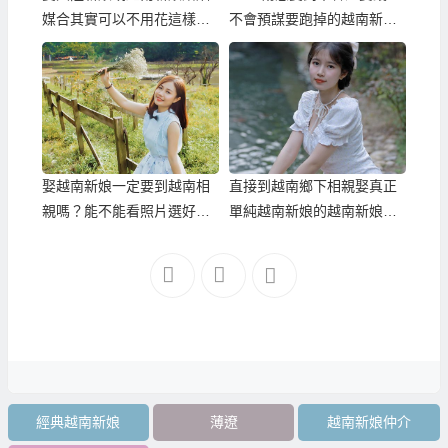
媒合其實可以不用花這樣多
不會預謀要跑掉的越南新
錢！
娘！
娶越南新娘一定要到越南相
直接到越南鄉下相親娶真正
親嗎？能不能看照片選好後
單純越南新娘的越南新娘相
請越南新娘過來台灣結婚？
親中心
經典越南新娘
薄遼
越南新娘仲介