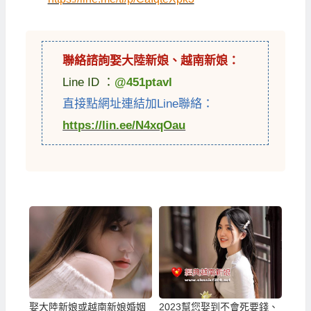
聯絡諮詢娶
大陸新娘
、
越南新娘
：
Line ID ：
@451ptavl
直接點網址連結加Line聯絡：
https://lin.ee/N4xqOau
娶大陸新娘或越南新娘婚姻
2023幫您娶到不會死要錢、