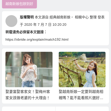
越南新娘包辦到好
版權聲明
本文源自
經典越南新娘
，
相親中心
整理 發表
于 2020 年 7 月 7 日 10:20:20
转载请务必保留本文链接：
https://xbride.org/explain/match192.html
娶妻當娶客家女！娶梅州客
娶越南新娘一定要到越南相
家女孩做老婆的十大理由！
親嗎？能不能看照片選好後
請越南新娘過來台灣結婚？