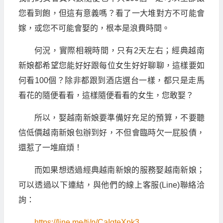
您看到飽，但這有意義嗎？看了一大堆對方不可能會
嫁，或您不可能會娶的，根本是浪費時間。
何況，實際相親時間，只有2天左右；經典越南
新娘都希望您能好好跟每位女生好好聊聊，這樣要如
何看100個？除非都跟到酒店選台一樣，都只是走馬
看花的隨便看看，這樣隨便看看的女生，您敢娶？
所以，娶越南新娘要準備好充足的預算，不要聽
信低價越南新娘包辦到好，不但會臨時欠一屁股債，
還惹了一堆麻煩！
而如果想透過經典越南新娘的服務娶越南新娘；
可以透過以下連結，與他們的線上客服(Line)聯絡洽
詢：
https://line.me/ti/p/CaIqteXpk3