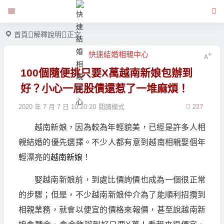
首頁
解釋說明
正文
快速結婚相親中心
100個隨便挑只要X萬越南新娘包辦到
好？小心一屁股債還惹了一堆麻煩！
2020 年 7 月 7 日 10:20:20
閱讀模式
227
越南新娘，因為較為年輕貌美，已經是許多人相
親結婚的優先選擇。不少人都有意到越南相親娶個年
輕漂亮的
越南新娘
！
娶越南新娘前，到處比價詢價也成為一個很正常
的步驟；但是，不少越南新娘仲介為了能順利招攬到
相親業務，就會以便宜的價格來報價，甚至說越南新