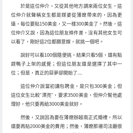
於是這位仲介，又從其他地方調來兩位女生，這
位仲介就聲稱女生都是媒婆從薄遼帶來的，因為更
遠，每位要貼150美金，又一樣300美金了。然後，這
位仲介又說，因為這位朋友條件差，沒有其他女生可
以看了，剛好這2位都願意嫁，就挑一個吧。
說好可以看100個隨便挑，結果只看5個，還有點
趕鴨子上架的感覺；但這位朋友還是選擇了其中一
位；但是，真正的惡夢卻開始了....
這位仲介說當初講包聘金，是只包300美金；但
這位女生比較"漂亮"，要求3500美金，但仲介幫他處
理好，他只要再給3000美金就好。
然後，又說因為要在薄遼辦越南正式婚禮，所以
還要再貼2000美金的費用；然後，薄遼那邊司法廳很