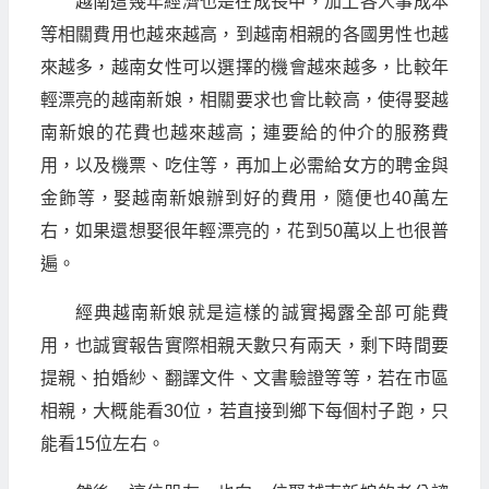
越南這幾年經濟也是在成長中，加上各人事成本
等相關費用也越來越高，到越南相親的各國男性也越
來越多，越南女性可以選擇的機會越來越多，比較年
輕漂亮的越南新娘，相關要求也會比較高，使得娶越
南新娘的花費也越來越高；連要給的仲介的服務費
用，以及機票、吃住等，再加上必需給女方的聘金與
金飾等，娶越南新娘辦到好的費用，隨便也40萬左
右，如果還想娶很年輕漂亮的，花到50萬以上也很普
遍。
經典越南新娘就是這樣的誠實揭露全部可能費
用，也誠實報告實際相親天數只有兩天，剩下時間要
提親、拍婚紗、翻譯文件、文書驗證等等，若在市區
相親，大概能看30位，若直接到鄉下每個村子跑，只
能看15位左右。