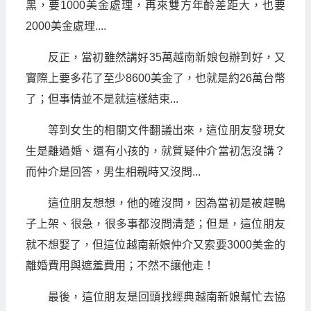
黑，要1000美金處理，再來雙方年齡差距大，也要
2000美金處理....
反正，當初雖然講好35萬越南新娘包辦到好，又
實際上要多花了至少8600美金了，也就是約26萬台幣
了；但事情並不是就這樣結束...
等到女生的相關文件翻議出來，這位朋友發現女
生是離過婚、還有小孩的，就質疑仲介當初怎沒講？
而仲介是回答，男生相親時又沒問...
這位朋友想想，他的確沒問，因為當初是被趕鴨
子上架、很急，很多事都沒問清楚；但是，這位朋友
就不想娶了，但這位越南新娘仲介又索要3000美金的
離婚費用與遮羞費用；不然不讓他走！
最後，這位朋友是回頭找經典越南新娘幫忙去協