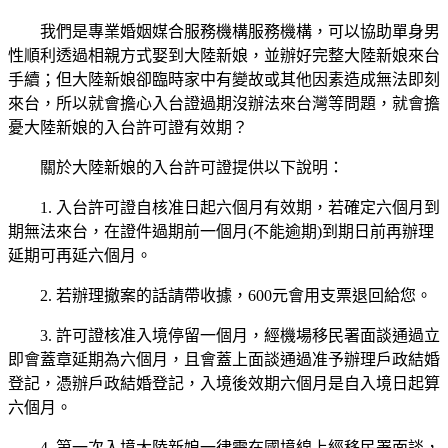
我們是專業婚姻媒合服務機構服務機構，可以協助單身男
性順利透過相親方式娶到大陸新娘，並辦好完整大陸新娘來台
手續；但大陸新娘卻臨時家中有變故或其他因素造成無法即刻
來台，所以就會擔心入台證過期沒辦法來台灣等問題，就會擔
憂大陸新娘的入台許可證有效期？
關於大陸新娘的入台許可證提供以下說明：
1. 入台許可證自核准日起六個月有效期，若確定六個月到
期無法來台，在證件過期前一個月(不能逾期)到期日前再辦理
延期可再延六個月。
2. 若辦理撤案的話請帶收據，600元會用支票退回給您。
3. 許可證核准入境停留一個月，經機場移民署面談通過立
即會蓋章延期為六個月，且會蓋上面談通過准予辦理戶政結婚
登記，憑辦戶政結婚登記，入境後效期六個月是自入境日起算
六個月。
4. 第一次入境大陸新娘一律需在國境線上經移民署面談，