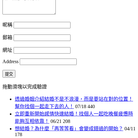
昵稱
郵箱
網址
Address
提交
拖動滑塊以完成驗證
透過婚姻介紹結婚不是不浪漫，而是要站在對的位置！
幫你找個一起走下去的人！
07/18
440
立即重新開始感情快速結婚！找個人一起吃晚餐疲憊時
能夠互相依靠！
06/21
208
想結婚？為什麼「再等等看」會變成錯過的開始？
04/11
178