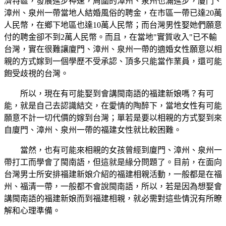
濟特區，發展進步神速，周圍的漳州、泉州也滿進步，廈門、
漳州、泉州一帶當地人結婚風俗的聘金，在市區一帶已達20萬
人民幣，在鄉下地區也達10萬人民幣；而台灣男性娶她們願意
付的聘金卻不到2萬人民幣。而且，在當地"實質收入"已不輸
台灣，實在很難讓廈門、漳州、泉州一帶的適婚女性願意以相
親的方式嫁到一個學歷不受承認、頂多只能當作業員，還可能
飽受歧視的台灣。
所以，現在有可能娶到會講閩南語的福建新娘嗎？有可
能，就是自己去認識結交，在愛情的陶醉下，當地女性有可能
願意不計一切代價的嫁到台灣；單若是要以相親的方式娶到來
自廈門、漳州、泉州一帶的福建女性就比較困難。
當然，也有可能來相親的女孩曾經到廈門、漳州、泉州一
帶打工而學會了閩南語，但這就是緣分問題了。目前，在面向
台灣男士所安排福建新娘介紹的福建相親活動，一般都是在福
州、福清一帶，一般都不會說閩南語，所以，若是因為想娶會
講閩南語的福建新娘而到福建相親，就必需對這些情況有所瞭
解和心理準備。