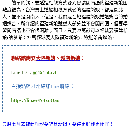
簡單的講，要透過相親方式娶到會講閩南語的福建新娘困
難度很高，台灣男士透過相親方式娶的福建新娘，都是閩北
人，並不是閩南人。但是，我們是在地福建新娘婚姻媒合的婚
姻媒合，所介紹的福建新娘雖然大部分並不會閩南語，但要學
習閩南語也不會很困難；而且，只要22萬就可以輕鬆娶福建新
娘(請參考：22萬輕鬆娶大陸福建新娘)，歡迎洽詢聯絡。
聯絡諮詢娶
大陸新娘
、
越南新娘
：
Line ID ：
@451ptavl
直接點網址連結加Line聯絡：
https://lin.ee/N4xqOau
農曆七月去福建相親娶福建新娘，娶得更好卻更便宜！