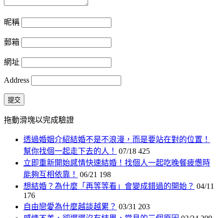
昵稱
郵箱
網址
Address
提交
拖動滑塊以完成驗證
透過婚姻介紹結婚不是不浪漫，而是要站在對的位置！
幫你找個一起走下去的人！
07/18
425
立即重新開始感情快速結婚！找個人一起吃晚餐疲憊時
能夠互相依靠！
06/21
198
想結婚？為什麼「再等等看」會變成錯過的開始？
04/11
176
自由戀愛為什麼越談越累？
03/31
203