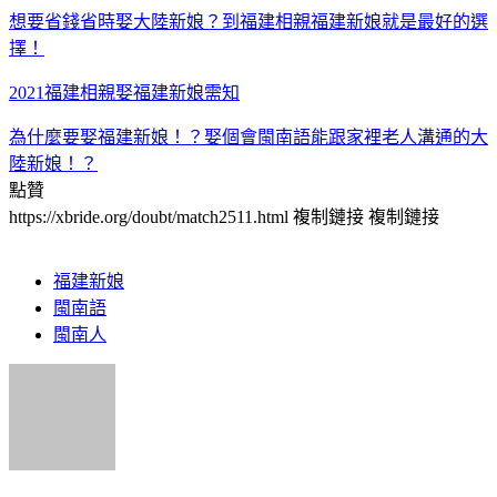
想要省錢省時娶大陸新娘？到福建相親福建新娘就是最好的選
擇！
2021福建相親娶福建新娘需知
為什麼要娶福建新娘！？娶個會閩南語能跟家裡老人溝通的大
陸新娘！？
點贊
https://xbride.org/doubt/match2511.html
複制鏈接
複制鏈接
福建新娘
閩南語
閩南人