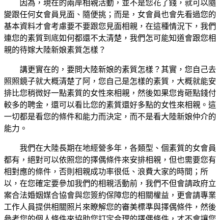
因為，現在的兩岸相親活動，並不是您花了錢，就可以隨
變跟任何女會員見面、隨便挑；而是，女會員也會先看過您的
基本資料才會考慮要不要跟您見面相親，在這種情況下，我們
連您的素質到底如何都還不太清楚，我們怎可能知道會跟您相
親的待嫁大陸新娘素質怎樣？
講更實在的，要問大陸新娘的素質怎樣？其實，您自己去
照照鏡子就大概清楚了阿，您自己是怎樣的素質，大概就能安
排比您稍微好一點素質的女性來相親，然後如果您肯砸點錢付
較多的聘金，還可以看比您的素質還好多點的女性來相親。這
一切都是看您的條件和能力而決定，而不是看大陸新娘仲介的
能力。
我們在大陸長期在地經營多年，各類型、個素質的女會員
都有，絕對可以依照您的擇偶條件來安排相親，但也需要您有
相對應的條件，否則相親成功率很低、浪費大家的時間；所
以，在您確定要參加我們的相親活動前，我們不但會請政府立
案合法婚姻媒合協會與您簽約保障您的相關權益，更會請專業
工作人員提供相關照片來瞭解您的審美標準與擇偶條件，然後
參考您的個人條件來協助您訂定合理的擇偶條件，才不會讓您