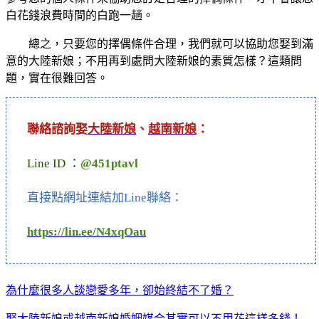
白花錢浪費時間的白跑一趟。
總之，只要您的擇偶條件合理，我們就可以協助您娶到滿
意的大陸新娘；不用再到處問大陸新娘的素質怎樣？這類問
題，實在很難回答。
聯絡諮詢娶
大陸新娘
、
越南新娘
：
Line ID ：
@451ptavl
直接點網址連結加Line聯絡：
https://lin.ee/N4xqOau
為什麼很多人談戀愛多年，卻始終結不了婚？
娶大陸新娘或越南新娘婚姻媒合其實可以不用花這樣多錢！