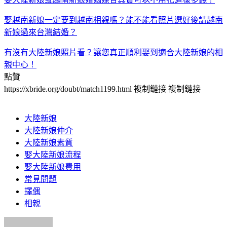
娶越南新娘一定要到越南相親嗎？能不能看照片選好後請越南
新娘過來台灣結婚？
有沒有大陸新娘照片看？讓您真正順利娶到適合大陸新娘的相
親中心！
點贊
https://xbride.org/doubt/match1199.html
複制鏈接
複制鏈接
大陸新娘
大陸新娘仲介
大陸新娘素質
娶大陸新娘流程
娶大陸新娘費用
常見問題
擇偶
相親