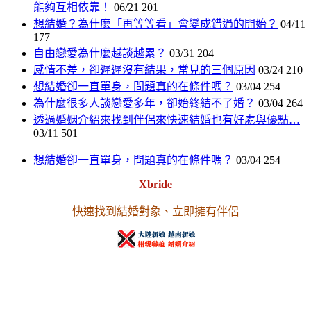
能夠互相依靠！
06/21
201
想結婚？為什麼「再等等看」會變成錯過的開始？
04/11
177
自由戀愛為什麼越談越累？
03/31
204
感情不差，卻遲遲沒有結果，常見的三個原因
03/24
210
想結婚卻一直單身，問題真的在條件嗎？
03/04
254
為什麼很多人談戀愛多年，卻始終結不了婚？
03/04
264
透過婚姻介紹來找到伴侶來快速結婚也有好處與優點…
03/11
501
想結婚卻一直單身，問題真的在條件嗎？
03/04
254
Xbride
快速找到結婚對象、立即擁有伴侶