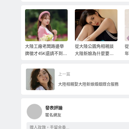
文化
大陸工廠老闆路邊舉
從大陸公園角相親談
從
牌徵才45K還請不到
大陸新娘為什麼要嫁
年
人！
台灣？
陸
上一篇
大陸相親娶大陸新娘婚姻媒合服務
發表評論
匿名網友