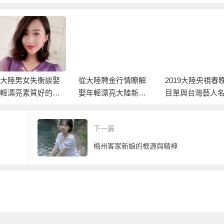
大陸男女失衡談娶
從大陸聘金行情瞭解
2019大陸央視春
輕漂亮素質好的大
娶年輕漂亮大陸新娘
目單與台灣藝人
新娘！
的困難度！
下一篇
梅州客家新娘的根源與精神