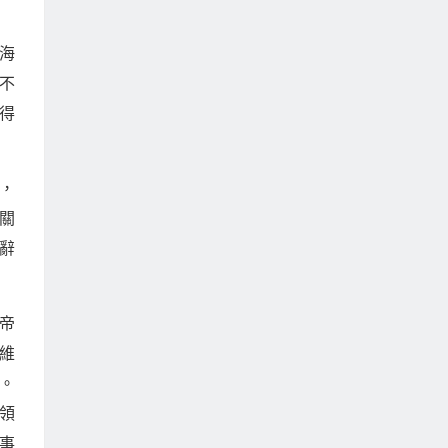
海
不
得
，
關
辭
帝
維
。
領
事