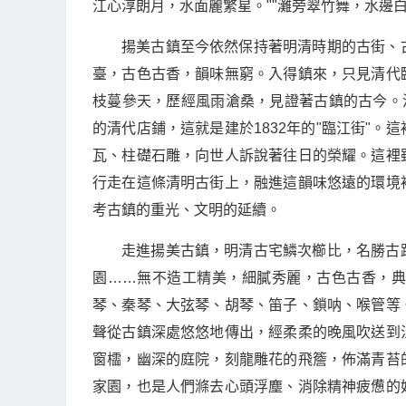
江心淳朗月，水面麗繁星。""灘旁翠竹舞，水邊
揚美古鎮至今依然保持著明清時期的古街、
臺，古色古香，韻味無窮。入得鎮來，只見清代
枝蔓參天，歷經風雨滄桑，見證著古鎮的古今。
的清代店鋪，這就是建於1832年的"臨江街"
瓦、柱礎石雕，向世人訴說著往日的榮耀。這裡
行走在這條清明古街上，融進這韻味悠遠的環境
考古鎮的重光、文明的延續。
走進揚美古鎮，明清古宅鱗次櫛比，名勝古
園……無不造工精美，細膩秀麗，古色古香，
琴、秦琴、大弦琴、胡琴、笛子、鎖呐、喉管等
聲從古鎮深處悠悠地傳出，經柔柔的晚風吹送到
窗櫺，幽深的庭院，刻龍雕花的飛簷，佈滿青苔
家園，也是人們滌去心頭浮塵、消除精神疲憊的