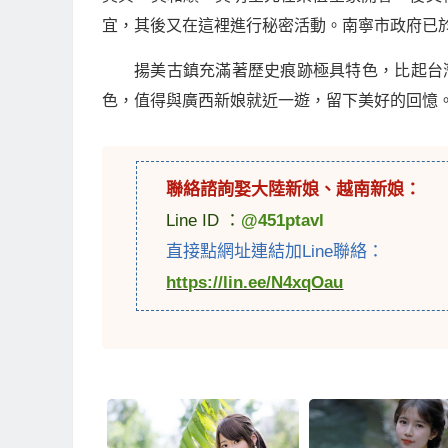
宜，其後又在這裡進行秘密活動。南寧市政府已於
揚美古鎮充滿著歷史痕跡極具特色，比起台
色，值得與廣西新娘就近一遊，留下美好的回憶
聯絡諮詢娶
大陸新娘
、
越南新娘
：
Line ID ：
@451ptavl
直接點網址連結加Line聯絡：
https://lin.ee/N4xqOau