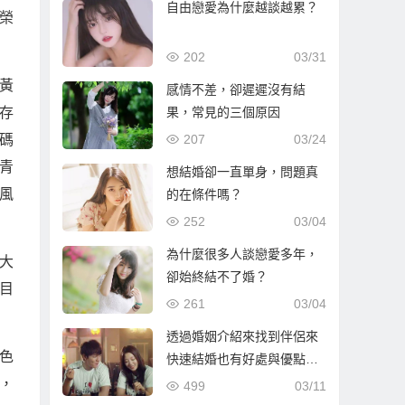
自由戀愛為什麼越談越累？
榮
202
03/31
黃
感情不差，卻遲遲沒有結
果，常見的三個原因
存
207
03/24
碼
青
想結婚卻一直單身，問題真
風
的在條件嗎？
252
03/04
為什麼很多人談戀愛多年，
大
卻始終結不了婚？
目
261
03/04
透過婚姻介紹來找到伴侶來
色
快速結婚也有好處與優點…
，
499
03/11