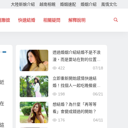
大陸新娘介紹
越南相親
婚姻速配
婚姻介紹
風情文化
親聯誼
快速結婚
相關疑問
解釋說明
透過婚姻介紹結婚不是不浪
漫，而是要站在對的位置！
幫你找個一起走下去的人！
422
07/18
立即重新開始感情快速結
近
婚！找個人一起吃晚餐疲憊
時能夠互相依靠！
198
06/21
在
想結婚？為什麼「再等等
看」會變成錯過的開始？
176
04/11
這