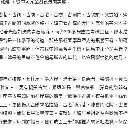
白鷺嬉"，從中可見金灘夜景的美麗。
古巷、古祠、古廟、古宅、古樹、古閘門、古碼頭、文武塔、烽
臨江古閘如同威武的將軍，鎮守著古鎮的大門。其側的芙蓉古樹
沿著光潔如洗的青石板路，兩旁300多米盡是青磚黑瓦、磚木結
。這裡曾是一條繁華的街道，那些承載著厚重歷史的飛簷屋脊、陳磚
雖早已歸於寧靜，但古樸中卻蘊含著生機，陳舊中正孕育著希望
裡，綿長的思緒不僅會追尋逝去的年代，也會飛嚮往後的歲月，
跡星羅棋佈，七柱屋、舉人屋、進士第、慕義門、禁約碑、黃氏
典雅宜人。更有揚美古樂，源遠流長，豐富多彩，彈奏的樂器有
。座座古宅如同泊在岸邊的船隻，依偎在古鎮。夜幕低垂，絲竹
江上，更使揚美古鎮聲名遠播。古老的街巷，陳舊的宅院，古舊
的牆腳，彌漫著平淡與安寧。這就是古鎮居民祖祖輩輩戀戀不捨
好去處。每到節假日，便有成百上千的城裡人來這裡遊覽、休閒