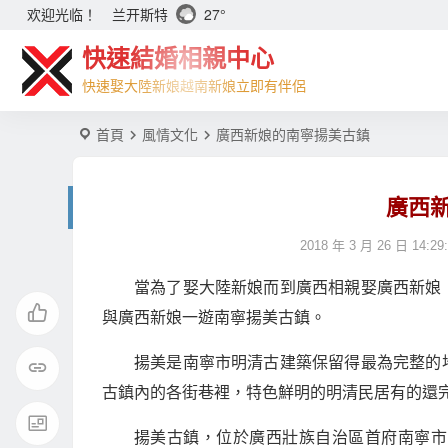
兰开斯特
27°
欢迎光临！
快速結婚相親中心
快速娶大陸新娘越南新娘立即有伴侶
首頁
風情文化
廣西新娘的南寧揚美古鎮
廣西
2018 年 3 月 26 日 14:29
當為了娶大陸新娘而到廣西相親娶廣西新娘
與廣西新娘一遊南寧揚美古鎮。
揚美是南寧市明清古建築保留得最為完整的
古鎮內的各街巷裡，特色鮮明的明清民居有的還完
揚美古鎮，位於廣西壯族自治區首府南寧市