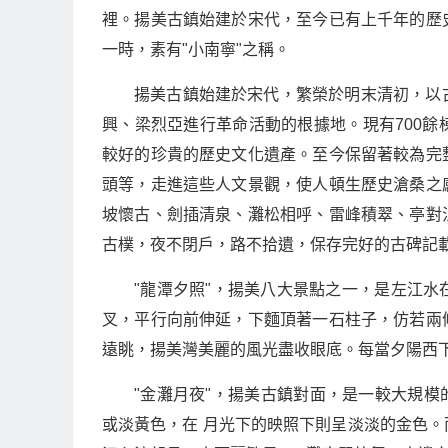
裡。揚美古鎮始建於宋代，至今已有上千年的歷
一時，素有"小南寧"之稱。
揚美古鎮始建於宋代，繁榮於明末清初，以
興、梁烈亞進行革命活動的根據地。現有700
較好的珍貴的歷史文化遺產。至今保留著較為完
頭等，走進這些人文景觀，使人頓生歷史滄桑之
坡懷古、劍插清泉、灘松相呼、雷峰積翠、亭對
古樸，夜不閉戶，路不拾遺，保存完好的古碑記
"龍潭夕照"，揚美八大景點之一，是左江
叉，平行向前伸延，下麵頂著一石柱子，仿若兩
遠眺，揚美灣美麗的風光盡收眼底。每當夕陽西
"金灘月夜"，揚美古鎮對面，是一較大規模的
或淡黃色，在 月光下的映照下則呈淡淡的金色