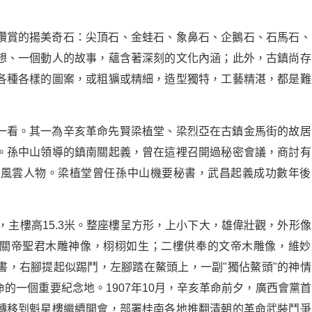
讚賞的揚美奇石：尖頂石、金蛙石、象鼻石、企鵝石、石馬石、
想、一個動人的故事，蘊含著深刻的文化內涵；此外，古鎮尚存
各種各樣的圖案，或粗獷或精細，造型獨特，工藝精湛，都是難
一看。其一為辛亥革命先賢梁植堂、梁烈亞在古鎮金馬街的故居
。孫中山領導的鎮南關起義，曾在這裡召開過秘密會議，商討有
命風雲人物。梁植堂曾任孫中山機要秘書，武昌起義成功數年後
，主樓高15.3米。整座樓呈方形，上小下大，雄偉壯觀，外形像
的關帝聖君木雕神像，栩栩如生；二樓供奉的文帝木雕像，維妙
書，右腳提起似踢鬥，左腳踏在鰲頭上，一副"獨佔鰲頭"的神情
的一個重要紀念地。1907年10月，辛亥革命前夕，廣西會黨首
轉移到魁星樓繼續開會，部署桂南各地推翻清朝的革命武裝鬥爭