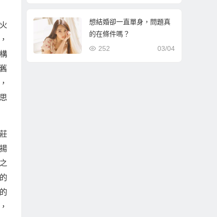
想結婚卻一直單身，問題真
火
的在條件嗎？
，
252
03/04
構
舊
，
思
莊
揚
之
的
的
，