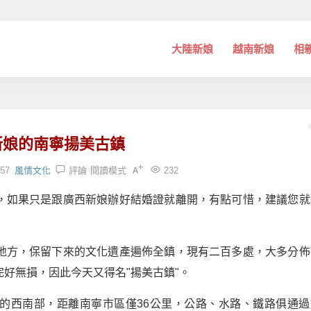
大陸新娘
越南新娘
相
新娘的南寧揚美古鎮
:57
風情文化
評論
閱讀模式
232
，如果只是跟廣西新娘辦好結婚證就離開，有點可惜，建議您就
地方，保留下來的文化遺產遍佈全鎮，現有二百多處，大多分佈
好無損，因此今天又得名"揚美古鎮"。
的西南部，距離南寧市區僅36公里，公路、水路、鐵路俱通過