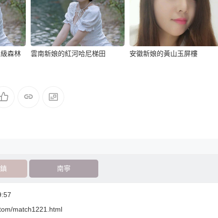
家級森林
雲南新娘的紅河哈尼梯田
安徽新娘的黃山玉屏樓
鎮
南寧
:57
ustom/match1221.html