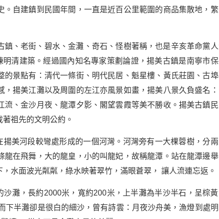
史。自建鎮到民國年間，一直是近百公里範圍的商品集散地，繁
古鎮、老街、碧水、金灘、奇石、怪樹著稱，也是辛亥革命黨人
餘棟明清建築。經過國內知名專家策劃論證，揚美古鎮是南寧市保
整的景點有：清代一條街、明代民居、魁星樓、黃氏莊園、古埠
感，揚美江灘以及周圍的左江亦風景如畫，揚美八景久負盛名：
江流、金沙月夜、龍潭夕影、閣望雲霞等美不勝收。揚美古鎮民
載著祖先的文明公約。
水在揚美河段較彎處形成的一個河灣。河灣旁有一大棵蓉樹，分兩
條龍在飛舞，大的龍皇，小的叫龍妃，故稱龍潭。站在龍潭邊舉
下，水面波光粼粼，綠水映著翠竹，滿眼蒼翠， 讓人流連忘返。
沙灘，長約2000米，寬約200米，上半灘為半沙半石，呈棕黃
。而下半灘卻是很白的細沙，曾有詩雲：月夜沙舟美，漁燈到處明