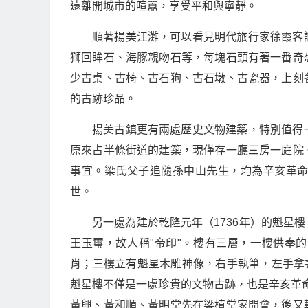
遠離開城市的喧囂，享受平和與寧靜。
順著揚美江灘，可以看見明代旅行家徐霞客
獅回眸石、海豚親吻石等，每塊石頭有著一番奇
少古桌、古椅、古石狗、古石墩、古瓷器，上刻
的古跡珍品。
揚美古鎮更有兩處歷史文物建築，特別值得
原來占半條街道的建築，現僅存一廳三房一庭院
事宜。梁氏父子追隨孫中山先生，均為辛亥革
世。
另一處為建於乾隆元年（1736年）的魁星樓
王玉璽，故人稱"帝印"。樓有三層，一樓供奉
肖；三樓立有魁星木雕神像，右手執筆，左手拿
魁星樓不僅是一處珍貴的文物古跡，也是辛亥革命
黃興、黃和順、黃明堂先在梁植堂家開會，後又