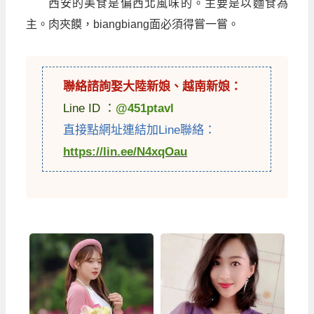
西安的美食是偏西北風味的。主要是以麵食為
主。肉夾饃，biangbiang面必須得嘗一嘗。
聯絡諮詢娶
大陸新娘
、
越南新娘
：
Line ID ：
@451ptavl
直接點網址連結加Line聯絡：
https://lin.ee/N4xqOau