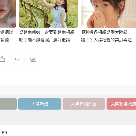
娘婚姻媒
娶越南新娘一定要到越南相親
順利透過相親娶到大陸新
樣多錢！
嗎？能不能看照片選好後請越
娘！？大陸相親的禁忌與注意
南新娘過來台灣結婚？
事項！
大陸新娘
大陸新娘介紹
大陸新娘政
:59