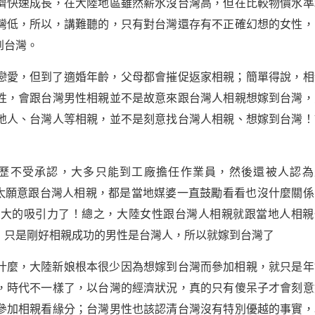
濟快速成長，在大陸地區雖然薪水沒台灣高，但在比較物價水準
灣低，所以，講難聽的，只有對台灣還存有不正確幻想的女性，
到台灣。
戀愛，但到了適婚年齡，父母都會摧促返家相親；簡單得說，相
性，會跟台灣男性相親並不是故意來跟台灣人相親想嫁到台灣，
地人、台灣人等相親，並不是刻意找台灣人相親、想嫁到台灣！
歷不受承認，大多只能到工廠擔任作業員，然後還被人認為
不太願意跟台灣人相親，都是當地媒婆一直鼓勵看看也沒什麼關係
麼大的吸引力了！總之，大陸女性跟台灣人相親就跟當地人相親
，只是剛好相親成功的男性是台灣人，所以就嫁到台灣了
什麼，大陸新娘根本很少因為想嫁到台灣而參加相親，就只是年
，時代不一樣了，以台灣的經濟狀況，真的只有傻呆子才會刻意
參加相親看緣分；台灣男性也該認清台灣沒有特別優越的事實，