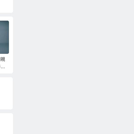
娶妻當娶客家女！就
想要省錢省時娶大陸
到大連相親娶
來梅州相親娶客家新
新娘？到福建相親福
䠷坦率直接顏
娘！
建新娘就是最好的選
東北新娘！
擇！