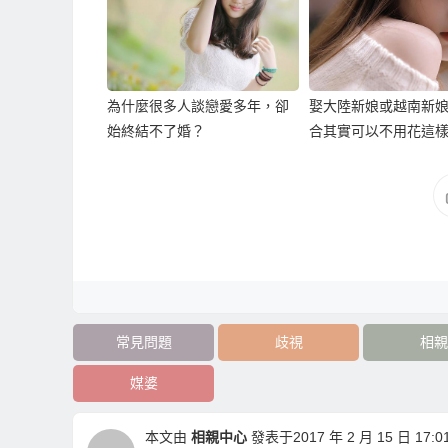
為什麼很多人談戀愛多年，卻
娶大陸新娘或越南新
始終結不了婚？
合其實可以不用花這
常見問題
歧視
相親
媒婆
本文由
相親中心
發表于2017 年 2 月 15 日 17:01