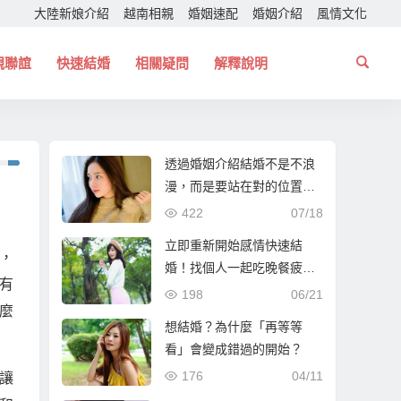
大陸新娘介紹
越南相親
婚姻速配
婚姻介紹
風情文化
親聯誼
快速結婚
相關疑問
解釋說明
透過婚姻介紹結婚不是不浪
漫，而是要站在對的位置！
幫你找個一起走下去的人！
422
07/18
立即重新開始感情快速結
，
婚！找個人一起吃晚餐疲憊
有
時能夠互相依靠！
198
06/21
麼
想結婚？為什麼「再等等
看」會變成錯過的開始？
176
04/11
讓