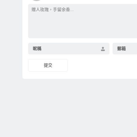
昵稱
郵箱
提交