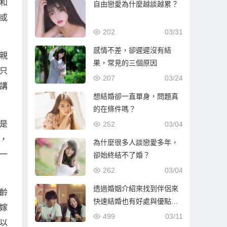
和
自由戀愛為什麼越談越累？
或
202
03/31
感情不差，卻遲遲沒有結
親
果，常見的三個原因
只
207
03/24
講
想結婚卻一直單身，問題真
的在條件嗎？
是
252
03/04
，
為什麼很多人談戀愛多年，
一
卻始終結不了婚？
262
03/04
透過婚姻介紹來找到伴侶來
齡
快速結婚也有好處與優點…
嫁
499
03/11
以