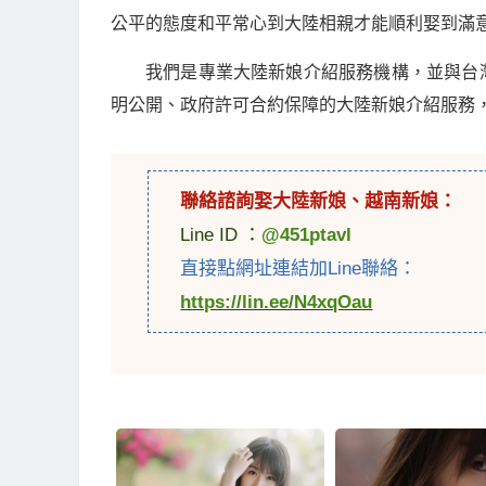
公平的態度和平常心到大陸相親才能順利娶到滿
我們是專業大陸新娘介紹服務機構，並與台
明公開、政府許可合約保障的大陸新娘介紹服務
聯絡諮詢娶
大陸新娘
、
越南新娘
：
Line ID ：
@451ptavl
直接點網址連結加Line聯絡：
https://lin.ee/N4xqOau