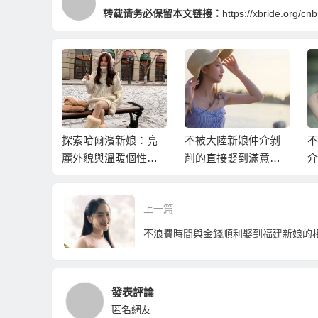
转载请务必保留本文链接：
https://xbride.org/cn
探索哈爾濱新娘：亮
不被大陸新娘仲介剝
不要再被
麗外貌與溫暖個性的
削的直接娶到滿意的
介割韭菜
魅力！
東北新娘
娘直接來
宜！
上一篇
發表評論
匿名網友