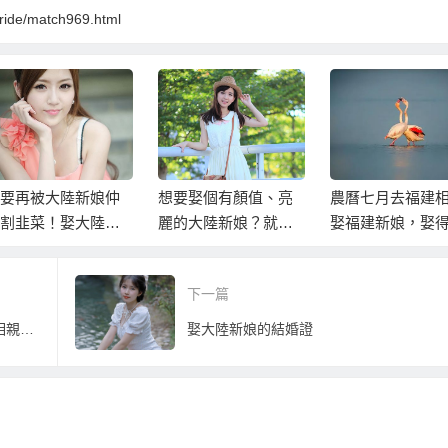
bride/match969.html
大陸新娘仲
想要娶個有顏值、亮
農曆七月去福建相親
！娶大陸新
麗的大陸新娘？就到
娶福建新娘，娶得更
大陸最便
東北娶個東北新娘
好卻更便宜！
吧！
下一篇
不浪費時間與金錢順利娶到福建新娘的相親服務
娶大陸新娘的結婚證