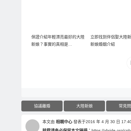
保證介紹年輕漂亮最好的大陸
立即找到伴侶娶大陸
新娘？事實的真相是…
新娘婚姻介紹
協議離婚
大陸新娘
常見問
本文由
相親中心
發表于2016 年 4 月 30 日 17:40
转载请务必保留本文链接：
https://xbride.org/cn