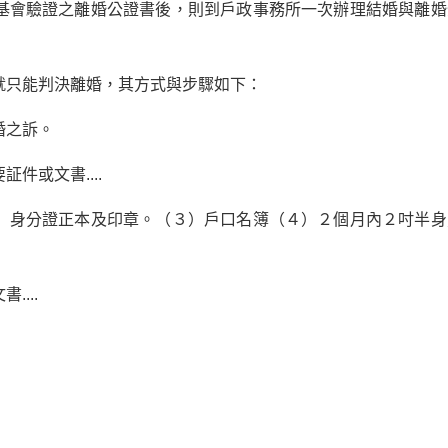
基會驗證之離婚公證書後，則到戶政事務所一次辦理結婚與離婚
就只能判決離婚，其方式與步驟如下：
婚之訴。
件或文書....
）身分證正本及印章。（３）戶口名簿（４）２個月內２吋半身
...