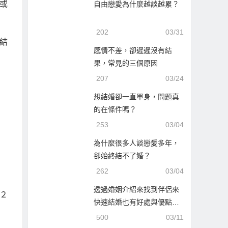
或
自由戀愛為什麼越談越累？
202
03/31
結
感情不差，卻遲遲沒有結
果，常見的三個原因
207
03/24
想結婚卻一直單身，問題真
的在條件嗎？
253
03/04
為什麼很多人談戀愛多年，
卻始終結不了婚？
262
03/04
透過婚姻介紹來找到伴侶來
２
快速結婚也有好處與優點…
500
03/11