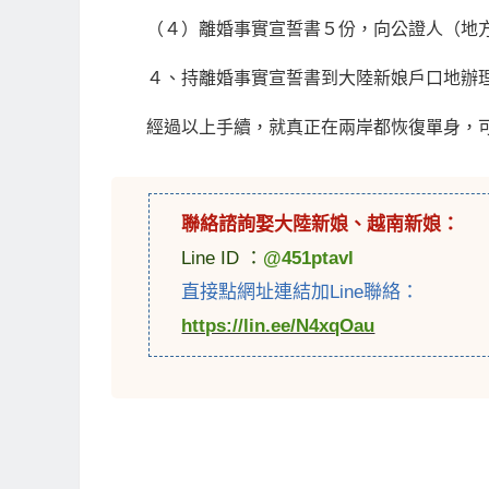
（４）離婚事實宣誓書５份，向公證人（地
４、持離婚事實宣誓書到大陸新娘戶口地辦
經過以上手續，就真正在兩岸都恢復單身，可
聯絡諮詢娶
大陸新娘
、
越南新娘
：
Line ID ：
@451ptavl
直接點網址連結加Line聯絡：
https://lin.ee/N4xqOau