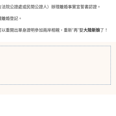
方法院公證處或民間公證人）辦理離婚事實宣誓書認證。
理離婚登記。
以重開出單身證明參加兩岸相親，重新"再"娶
大陸新娘
了！