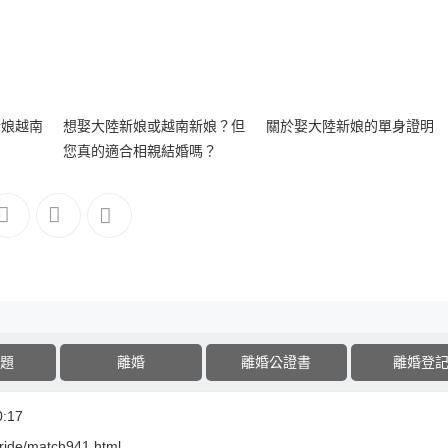
新娘越南
想娶大陸新娘或越南新娘？但
關於娶大陸新娘的單身證明
您真的適合相親結婚嗎？
題
離婚
離婚公證書
離婚登
:17
bride/match941.html