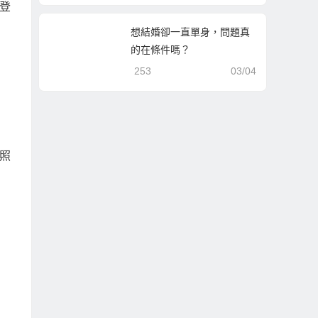
登
想結婚卻一直單身，問題真
的在條件嗎？
253
03/04
照