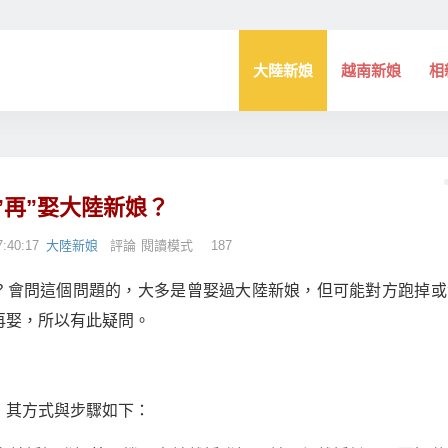
大陸新娘
越南新娘
相
”再”娶大陸新娘？
:40:17
大陸新娘
評論
閱讀模式
187
？會問這個問題的，大多是曾娶過大陸新娘，但可能對方跑掉或
再娶，所以有此疑問。
，其方式與步驟如下：