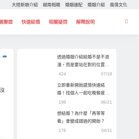
大陸新娘介紹
越南相親
婚姻速配
婚姻介紹
風情文化
親聯誼
快速結婚
相關疑問
解釋說明
透過婚姻介紹結婚不是不浪
漫，而是要站在對的位置！
幫你找個一起走下去的人！
424
07/18
立即重新開始感情快速結
沒
婚！找個人一起吃晚餐疲憊
時能夠互相依靠！
198
06/21
想結婚？為什麼「再等等
看」會變成錯過的開始？
176
04/11