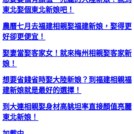
東北娶個東北新娘吧！
農曆七月去福建相親娶福建新娘，娶得更
好卻更便宜！
娶妻當娶客家女！就來梅州相親娶客家新
娘！
想要省錢省時娶大陸新娘？到福建相親福
建新娘就是最好的選擇！
到大連相親娶身材高䠷坦率直接顏值亮麗
東北新娘！
加載中...