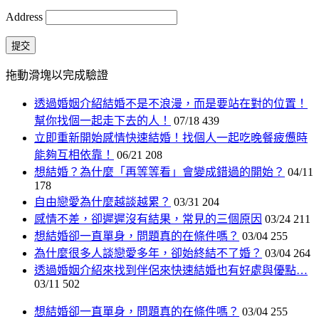
Address
提交
拖動滑塊以完成驗證
透過婚姻介紹結婚不是不浪漫，而是要站在對的位置！
幫你找個一起走下去的人！
07/18
439
立即重新開始感情快速結婚！找個人一起吃晚餐疲憊時
能夠互相依靠！
06/21
208
想結婚？為什麼「再等等看」會變成錯過的開始？
04/11
178
自由戀愛為什麼越談越累？
03/31
204
感情不差，卻遲遲沒有結果，常見的三個原因
03/24
211
想結婚卻一直單身，問題真的在條件嗎？
03/04
255
為什麼很多人談戀愛多年，卻始終結不了婚？
03/04
264
透過婚姻介紹來找到伴侶來快速結婚也有好處與優點…
03/11
502
想結婚卻一直單身，問題真的在條件嗎？
03/04
255