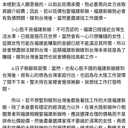
本絕對沒人願意做的，以如此低價承攬，勢必要再向女方收取
高額介紹費；因此，若以低價包娶福建新娘，福建新娘勢必會
有負債問題，嫁到台灣後，當然要盡速找工作還債。
3.心態不良福建新娘：不可否認的，福建已經接近台灣生
活水準，已經是個花花世界，當然會有一心只想賺錢的女性；
這類女性可能在福建能賺取的金額已經不能滿足其所需，所以
就會想盡辦法嫁到台灣，這類福建新娘嫁到台灣本來就是為了
賺錢，嫁到台灣後當然也就會積極找高薪工作。
4.日子無聊與習慣：當然，也有心態不錯的福建新娘嫁到
台灣後，很有心的想為台灣家庭付出，也因為在大陸工作習慣
了閒不下來，整天待在家裡會覺得無聊，就想找工作打發時
間。
所以，若不想娶到嫁到台灣後都急著找工作的大陸福建新
娘，除了本身要有穩定的經濟能力以外，在尋大陸新娘仲介相
關業者到福建相親娶福建新娘時，應該選擇合理的價格而不是
拼命比價殺價，然後盡量選擇家境不要過於清寒的女性，再透
過有信譽的大陸新娘仲介到福建相親，過濾掉心態、動機不良