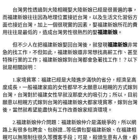
台灣男性透過到大陸相親娶大陸新娘已經是很普遍的事，
而福建新娘往往因為地理位置接近台灣，以及生活文化習俗方
面也接近台灣，加上一個很現實的因素，娶福建新娘所花的費
用往往是最低的，造成台灣男性很熱烈的娶
福建新娘
。
但不少人在把福建新娘娶回台灣後，就發現
福建新娘
非常
急的找工作，不但如此，福建新娘還非常想找高薪工作、甚至
特殊行業的工作；福建新娘嫁到台灣都會急著找工作！？以下
就是相關說明：
1.家境貧寒：福建已經是大陸進步滿快的省分，經濟呈高
度成長，一般福建家庭的女性都早不太願意以相親的方式嫁到
台灣，台灣對於福建女性早就沒那麼大的吸引力；所以，目前
願意以相親方式嫁到台灣的福建新娘大都家境貧寒，嫁到台灣
後，當然就希望能盡快有工作改善娘家經濟環境。
2.福建新娘仲介問題：福建新娘仲介是滿競爭的，所以網
路上有很多包聘金、包辦證...等低價包娶福建新娘、在福建相
親可以無限制住很久等攬客手段；可是，殺頭生意有人做，虧