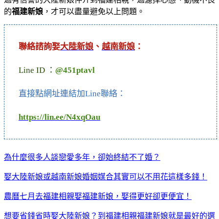
的
福建新娘
，才可以盡量避免以上問題。
聯絡諮詢娶
大陸新娘
、
越南新娘
：
Line ID ：
@451ptavl
直接點網址連結加Line聯絡：
https://lin.ee/N4xqOau
為什麼很多人談戀愛多年，卻始終結不了婚？
娶大陸新娘或越南新娘婚姻媒合其實可以不用花這樣多錢！
農曆七月去福建相親娶福建新娘，娶得更好卻更便宜！
想要省錢省時娶大陸新娘？到福建相親福建新娘就是最好的選