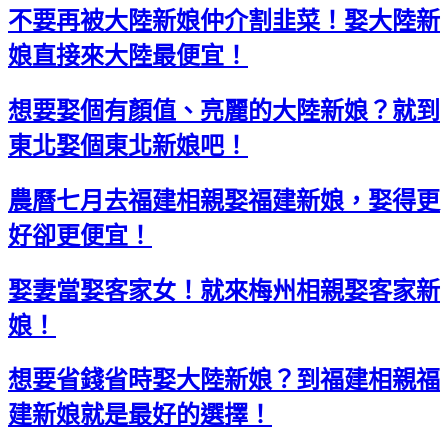
不要再被大陸新娘仲介割韭菜！娶大陸新
娘直接來大陸最便宜！
想要娶個有顏值、亮麗的大陸新娘？就到
東北娶個東北新娘吧！
農曆七月去福建相親娶福建新娘，娶得更
好卻更便宜！
娶妻當娶客家女！就來梅州相親娶客家新
娘！
想要省錢省時娶大陸新娘？到福建相親福
建新娘就是最好的選擇！