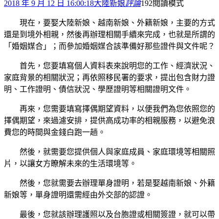
2018 年 9 月 12 日 16:00:18
大陸新娘
評論
192
閱讀模式
現在，要娶大陸新娘、越南新娘、外籍新娘，主要的方式
還是到境外相親，然後再辦理相關手續來完成，也就是所謂的
「婚姻媒合」；而參加婚姻媒合該準備好那些證件與文件呢？
首先，您要填寫個人資料表來說明您的工作、經濟狀況、
家庭背景的相關狀況；再依照移民署的要求，提出包含財力證
明、工作證明、債信狀況、學歷證明等相關證明文件。
再來，您需要填寫擇偶期望資料，以便我們為您依照您的
擇偶期望，來過濾安排，提供高成功率的相親服務，以避免浪
費您的時間與金錢白跑一趟。
然後，就需要您提供個人與家庭成員、家庭環境等相關照
片，以讓女方瞭解未來的生活環境等。
然後，您就需要去辦理單身證明，若是娶越南新娘、外籍
新娘等，單身證明還需經由外交部的認證。
最後，您就該辦理護照以及台胞證或相關簽證，就可以帶