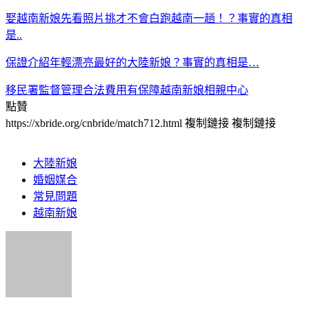
娶越南新娘先看照片挑才不會白跑越南一趟！？事實的真相
是..
保證介紹年輕漂亮最好的大陸新娘？事實的真相是…
移民署監督管理合法費用有保障越南新娘相親中心
點贊
https://xbride.org/cnbride/match712.html
複制鏈接
複制鏈接
大陸新娘
婚姻媒合
常見問題
越南新娘