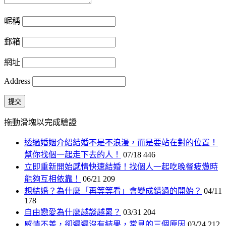
昵稱
郵箱
網址
Address
提交
拖動滑塊以完成驗證
透過婚姻介紹結婚不是不浪漫，而是要站在對的位置！
幫你找個一起走下去的人！
07/18
446
立即重新開始感情快速結婚！找個人一起吃晚餐疲憊時
能夠互相依靠！
06/21
209
想結婚？為什麼「再等等看」會變成錯過的開始？
04/11
178
自由戀愛為什麼越談越累？
03/31
204
感情不差，卻遲遲沒有結果，常見的三個原因
03/24
212