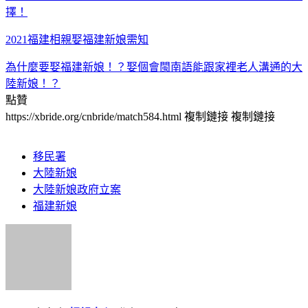
擇！
2021福建相親娶福建新娘需知
為什麼要娶福建新娘！？娶個會閩南語能跟家裡老人溝通的大
陸新娘！？
點贊
https://xbride.org/cnbride/match584.html
複制鏈接
複制鏈接
移民署
大陸新娘
大陸新娘政府立案
福建新娘