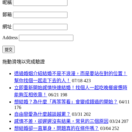
昵稱
郵箱
網址
Address
提交
拖動滑塊以完成驗證
透過婚姻介紹結婚不是不浪漫，而是要站在對的位置！
幫你找個一起走下去的人！
07/18
423
立即重新開始感情快速結婚！找個人一起吃晚餐疲憊時
能夠互相依靠！
06/21
198
想結婚？為什麼「再等等看」會變成錯過的開始？
04/11
176
自由戀愛為什麼越談越累？
03/31
202
感情不差，卻遲遲沒有結果，常見的三個原因
03/24
207
想結婚卻一直單身，問題真的在條件嗎？
03/04
252