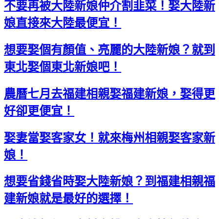
不要再被大陸新娘仲介割韭菜！娶大陸新
娘直接來大陸最便宜！
想要娶個有顏值、亮麗的大陸新娘？就到
東北娶個東北新娘吧！
農曆七月去福建相親娶福建新娘，娶得更
好卻更便宜！
娶妻當娶客家女！就來梅州相親娶客家新
娘！
想要省錢省時娶大陸新娘？到福建相親福
建新娘就是最好的選擇！