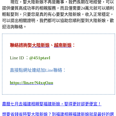
現在，娶大陸新娘不再是難事，我們長期在地經營，可以
提供優質高成功率的相親服務，而且僅需要24萬元就可以順利
輕鬆娶到，只要您是真的有心要娶大陸新娘，收入正常穩定，
可以提出相關證明，我們都可以協助您順利娶到大陸新娘，歡
迎洽詢聯絡。
聯絡諮詢娶
大陸新娘
、
越南新娘
：
Line ID ：
@451ptavl
直接點網址連結加Line聯絡：
https://lin.ee/N4xqOau
農曆七月去福建相親娶福建新娘，娶得更好卻更便宜！
想要省錢省時娶大陸新娘？到福建相親福建新娘就是最好的選