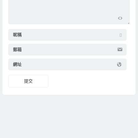
昵稱
郵箱
網址
提交