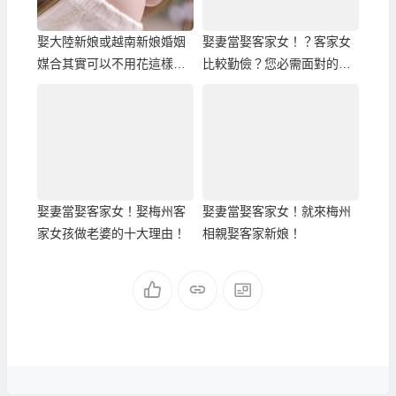
娶大陸新娘或越南新娘婚姻
娶妻當娶客家女！？客家女
媒合其實可以不用花這樣多
比較勤儉？您必需面對的真
錢！
相！
娶妻當娶客家女！娶梅州客
娶妻當娶客家女！就來梅州
家女孩做老婆的十大理由！
相親娶客家新娘！