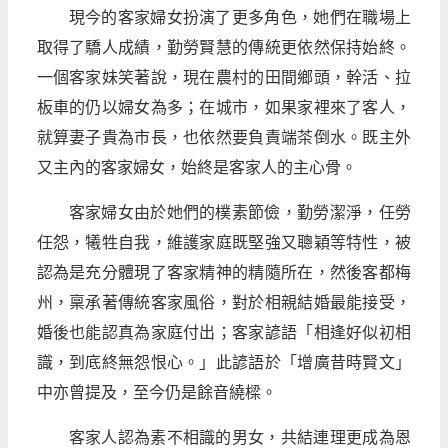
現今的客家婦女扮演了更多角色，她們在職場上
取得了驕人成績，勤勞賢慧的傳統更依然保持始終。
一個客家妹笑著說，現在農村的田間鄉頭，幹活、拉
板車的仍以婦女為多；在城市，如果家裡來了客人，
就算妻子貴為市長，也依然要負責端茶倒水。既主外
又主內的客家婦女，始終是客家人的主心骨。
客家婦女由於她們的樸素節儉，勤勞潔淨，任勞
任怨，犧牲自我，維護家庭既堅強又聰穎等特性，被
認為是充分體現了客家精神的精隨所在，然後客都梅
州，稟承著傳統客家風俗，對於相親結婚最能接受，
婚後也能認真為家庭付出；客家諺語「相逢好似初相
識，到底終無怨恨心。」此諺語於「增廣昔時賢文」
中亦曾提及，至今仍是餘音繞樑。
客家人認為素不相識的男女，共結連理更成為恩