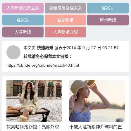
大陸新娘政府立案
娶妻當應娶客家女
客家人
客家女
客家新娘
梅州新娘
大陸新娘
大陸新娘介紹
本文由
快速結婚
發表于2014 年 9 月 27 日 03:21:57
转载请务必保留本文链接：
https://xbride.org/cnbride/match40.html
探索哈爾濱新娘：亮麗外貌
不被大陸新娘仲介剝削的直