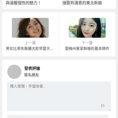
與溫暖個性的魅力！
接娶到滿意的東北新娘
上一篇
下一篇
男女比率失衡擴大趁早娶大陸新娘！
娶梅州客家新娘的基本條件
發表評論
匿名網友