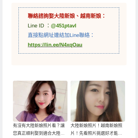
聯絡諮詢娶
大陸新娘
、
越南新娘
：
Line ID ：
@451ptavl
直接點網址連結加Line聯絡：
https://lin.ee/N4xqOau
有沒有大陸新娘照片看？讓
大陸新娘照片！越南新娘照
您真正順利娶到適合大陸新
片！先看照片挑選好才能娶