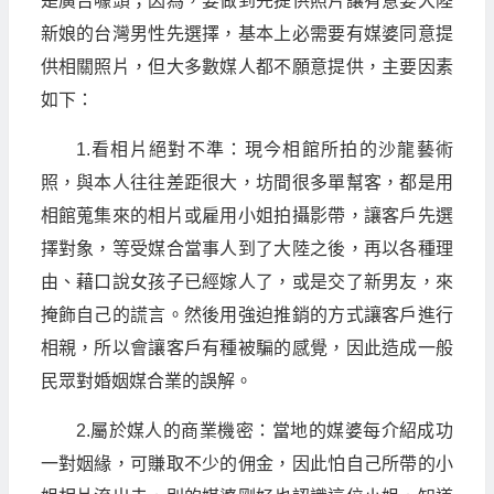
是廣告噱頭；因為，要做到先提供照片讓有意娶大陸
新娘的台灣男性先選擇，基本上必需要有媒婆同意提
供相關照片，但大多數媒人都不願意提供，主要因素
如下：
1.看相片絕對不準：現今相館所拍的沙龍藝術
照，與本人往往差距很大，坊間很多單幫客，都是用
相館蒐集來的相片或雇用小姐拍攝影帶，讓客戶先選
擇對象，等受媒合當事人到了大陸之後，再以各種理
由、藉口說女孩子已經嫁人了，或是交了新男友，來
掩飾自己的謊言。然後用強迫推銷的方式讓客戶進行
相親，所以會讓客戶有種被騙的感覺，因此造成一般
民眾對婚姻媒合業的誤解。
2.屬於媒人的商業機密：當地的媒婆每介紹成功
一對姻緣，可賺取不少的佣金，因此怕自己所帶的小