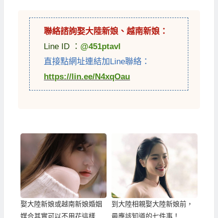
聯絡諮詢娶
大陸新娘
、
越南新娘
：
Line ID ：
@451ptavl
直接點網址連結加Line聯絡：
https://lin.ee/N4xqOau
娶大陸新娘或越南新娘婚姻
到大陸相親娶大陸新娘前，
媒合其實可以不用花這樣多
最應該知道的七件事！