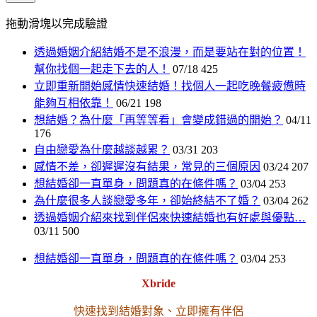
拖動滑塊以完成驗證
透過婚姻介紹結婚不是不浪漫，而是要站在對的位置！
幫你找個一起走下去的人！
07/18
425
立即重新開始感情快速結婚！找個人一起吃晚餐疲憊時
能夠互相依靠！
06/21
198
想結婚？為什麼「再等等看」會變成錯過的開始？
04/11
176
自由戀愛為什麼越談越累？
03/31
203
感情不差，卻遲遲沒有結果，常見的三個原因
03/24
207
想結婚卻一直單身，問題真的在條件嗎？
03/04
253
為什麼很多人談戀愛多年，卻始終結不了婚？
03/04
262
透過婚姻介紹來找到伴侶來快速結婚也有好處與優點…
03/11
500
想結婚卻一直單身，問題真的在條件嗎？
03/04
253
Xbride
快速找到結婚對象、立即擁有伴侶