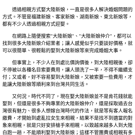
透過相親方式娶大陸新娘，一直是很多人解決婚姻問題的
方式。不管是福建新娘、客家新娘、湖南新娘、東北新娘等，
都有不少人透過相親方式迎娶。
在網路上隨便搜索"大陸新娘"、"大陸新娘仲介"，都可以
找到很多大陸新娘介紹業者；讓人感覺似乎只要談好價格，就
可以很簡單、很輕鬆的娶到大陸新娘等來完成婚姻大事。
但事實上，不少人在到處比價詢價後，到大陸相親後，卻
不停被以各種名目索要費用，讓人頭洗了一半，不得不繼續支
付；又或者，好不容易娶到大陸新娘，又被索要一些費用，才
能讓大陸新娘等順利來到台灣共同生活。
又何況，時代不同了，現在娶大陸新娘並不是肯花錢就能
娶到，但還是很多不夠專業的大陸新娘仲介，還是採取過去台
灣很有魅力、很多人想嫁台灣時代的作法，就是等有客人報名
繳費，才開始到處亂拉女生來相親，結果不是找不到適當的對
象來相親，就是只好安排槍手來相親，以致越來越多人到大陸
白跑一趟，不能順利娶到大陸新娘；這樣不管團費或相親有多