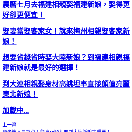
農曆七月去福建相親娶福建新娘，娶得更
好卻更便宜！
娶妻當娶客家女！就來梅州相親娶客家新
娘！
想要省錢省時娶大陸新娘？到福建相親福
建新娘就是最好的選擇！
到大連相親娶身材高䠷坦率直接顏值亮麗
東北新娘！
加載中...
上一篇
娶老婆不是買菜！能真正順利娶到大陸新娘才重要！