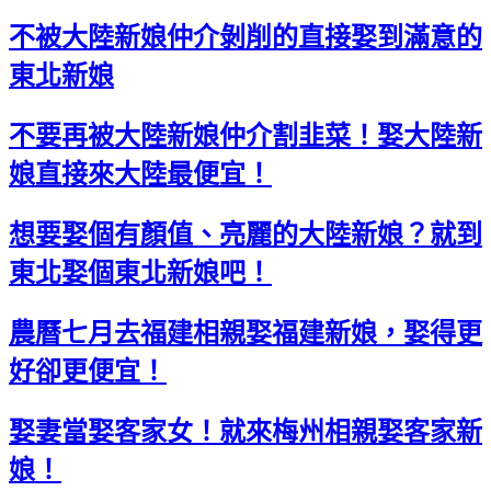
不被大陸新娘仲介剝削的直接娶到滿意的
東北新娘
不要再被大陸新娘仲介割韭菜！娶大陸新
娘直接來大陸最便宜！
想要娶個有顏值、亮麗的大陸新娘？就到
東北娶個東北新娘吧！
農曆七月去福建相親娶福建新娘，娶得更
好卻更便宜！
娶妻當娶客家女！就來梅州相親娶客家新
娘！