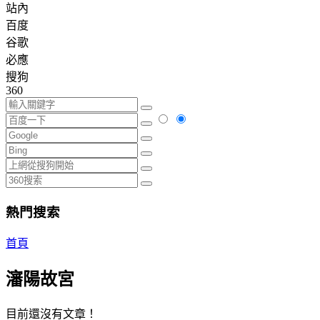
站內
百度
谷歌
必應
搜狗
360
熱門搜索
首頁
瀋陽故宮
目前還沒有文章！