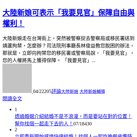
大陸新娘可表示「我要見官」保障自由與
權利！
大陸新娘走在台灣街上，突然被警察捉去警察局或移民署送到
靖蘆拘禁，怎麼辦？司法院刑事廳長林俊益教您脫困的辦法，
那就是，立即向拘禁您的移民署或警察局說，「我要見官」，
您的人權將馬上獲得保障。 「我要見官」...
04/22
205
評論
大陸新娘
大陸新娘輔導
閱讀全文
1
透過婚姻介紹結婚不是不浪漫，而是要站在對的位置！
幫你找個一起走下去的人！
07/18
430
2
立即重新開始感情快速結婚！找個人一起吃晚餐疲憊時