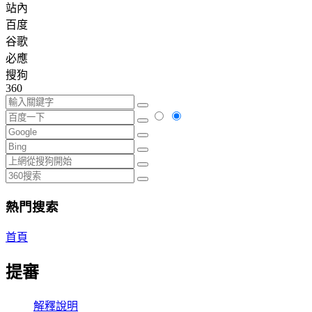
站內
百度
谷歌
必應
搜狗
360
熱門搜索
首頁
提審
解釋說明