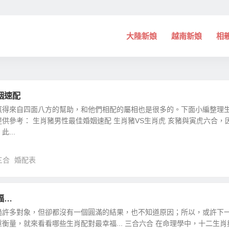
大陸新娘
越南新娘
相
姻速配
贏得來自四面八方的幫助，和他們相配的屬相也是很多的。下面小編整理
供參考： 生肖豬男性最佳婚姻速配 生肖豬VS生肖虎 亥豬與寅虎六合，
...
三合
婚配表
福…
過許多對象，但卻都沒有一個圓滿的結果，也不知道原因；所以，或許下
衡量，就來看看哪些生肖配對最幸福... 三合六合 在命理學中，十二生肖