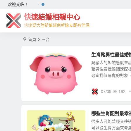
欢迎光临！
快速結婚相親中心
快速娶大陸新娘越南新娘立即有伴侶
首頁
三合
生肖豬男性最佳婚
屬豬人的坦誠態度會
豬男性最佳婚姻速配提
最宜找個屬虎的對象，此
07/09
192
哪些生肖配對最幸
很多人可能曾經交往
可以從生肖方面來考慮