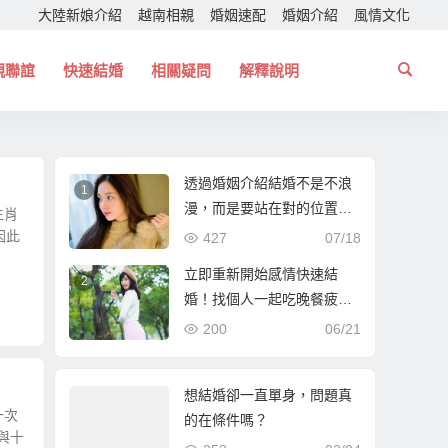
大陸新娘介紹
越南相親
婚姻速配
婚姻介紹
風情文化
親聯誼
快速結婚
相關疑問
解釋說明
透過婚姻介紹結婚不是不浪
1
漫，而是要站在對的位置！
生肖
幫你找個一起走下去的人！
因此
427
07/18
立即重新開始感情快速結
2
婚！找個人一起吃晚餐疲憊
時能夠互相依靠！
200
06/21
想結婚卻一直單身，問題真
一次
的在條件嗎？
與十