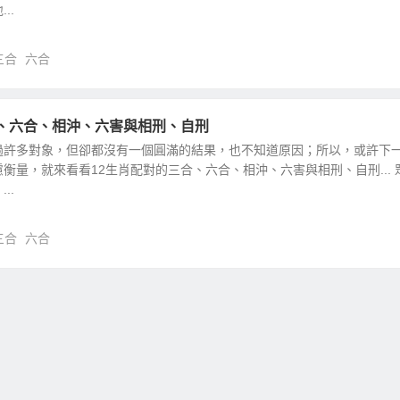
..
三合
六合
合、六合、相沖、六害與相刑、自刑
過許多對象，但卻都沒有一個圓滿的結果，也不知道原因；所以，或許下
衡量，就來看看12生肖配對的三合、六合、相沖、六害與相刑、自刑... 
..
三合
六合