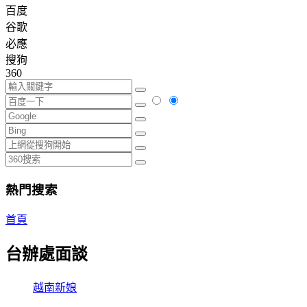
百度
谷歌
必應
搜狗
360
熱門搜索
首頁
台辦處面談
越南新娘